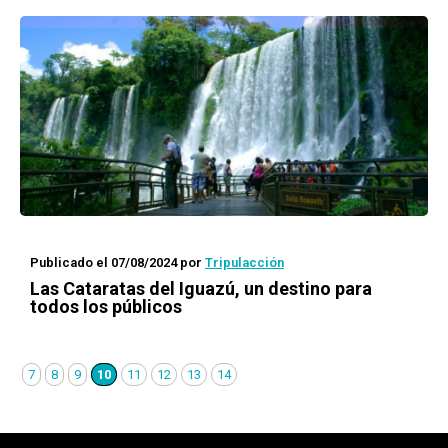
Publicado el 07/08/2024
por
Tripulacción
Las Cataratas del Iguazú, un destino para
todos los públicos
7
8
9
10
11
12
13
14