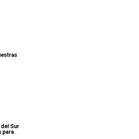
uestras
 del Sur
s para