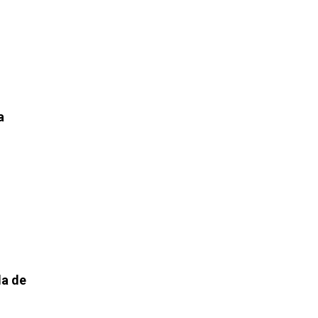
a
da de