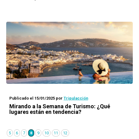
Publicado el 15/01/2025
por
Tripulacción
Mirando a la Semana de Turismo: ¿Qué
lugares están en tendencia?
5
6
7
8
9
10
11
12