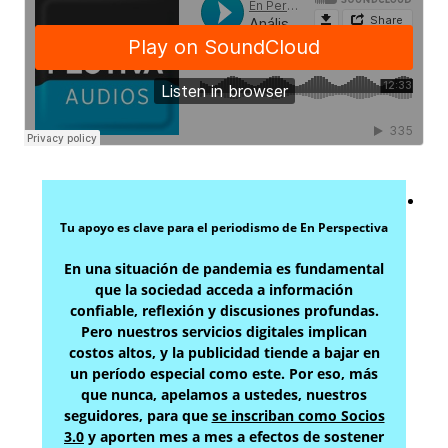
Tu apoyo es clave para el periodismo de En Perspectiva
En una situación de pandemia es fundamental
que la sociedad acceda a información
confiable, reflexión y discusiones profundas.
Pero nuestros servicios digitales implican
costos altos, y la publicidad tiende a bajar en
un período especial como este. Por eso, más
que nunca, apelamos a ustedes, nuestros
seguidores, para que
se inscriban como Socios
3.0
y aporten mes a mes a efectos de sostener