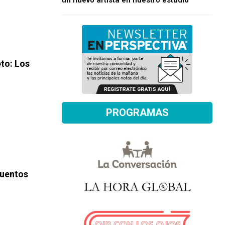
un nuevo artista en nuestro estudio
eto
: Los
PROGRAMAS
uentos