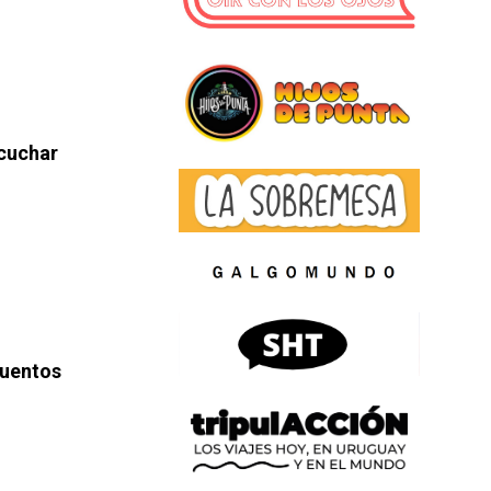
scuchar
uentos