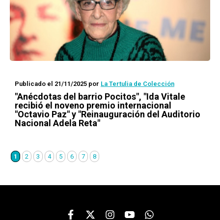
Publicado el 21/11/2025
por
La Tertulia de Colección
"Anécdotas del barrio Pocitos", "Ida Vitale
recibió el noveno premio internacional
"Octavio Paz" y "Reinauguración del Auditorio
Nacional Adela Reta"
1
2
3
4
5
6
7
8