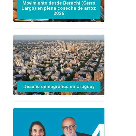
Movimiento desde Berachí (Cerro
Largo) en plena cosecha de arroz
2026
Desafío demográfico en Uruguay