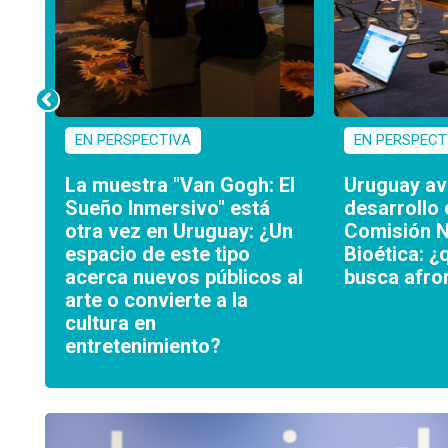
EN PERSPECTIVA
EN PERSPECT
La muestra "Van Gogh: El
Uruguay av
Sueño Inmersivo" está
desarrollo
otra vez en Uruguay: ¿Un
Comisión N
 a
espacio de este tipo
Bioética: ¿
a
acerca nuevos públicos al
busca afro
o
arte o convierte a la
cultura en
entretenimiento?