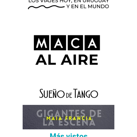
Más vistos