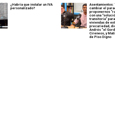
¿Habría que instalar un IVA
Asentamientos:
personalizado?
cambiar el para
proponernos "ra
con una “soluci
transitoria” para
viviendas de ex
precariedad, di
Andrés “el Gord
Cireneos, y Mat
de Piso Digno