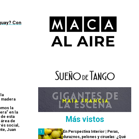
uguay? Con
la
n madera
omos la
era” en la
 de esta
Más vistos
 área de
rés social,
nte, Juan
En Perspectiva Interior | Peras,
duraznos, pelones y ciruelas: ¿Qué