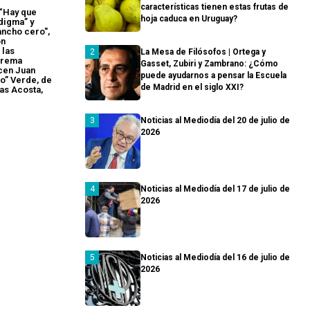
características tienen estas frutas de
 “Hay que
hoja caduca en Uruguay?
digma” y
ncho cero",
ón
 las
La Mesa de Filósofos | Ortega y
trema
Gasset, Zubiri y Zambrano: ¿Cómo
cen Juan
puede ayudarnos a pensar la Escuela
o” Verde, de
de Madrid en el siglo XXI?
ías Acosta,
Noticias al Mediodía del 20 de julio de
2026
Noticias al Mediodía del 17 de julio de
2026
Noticias al Mediodía del 16 de julio de
2026