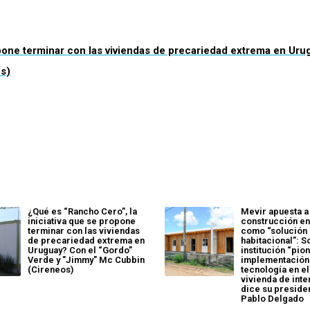
opone terminar con las viviendas de precariedad extrema en Ur
s)
¿Qué es “Rancho Cero”, la
Mevir apuesta a 
iniciativa que se propone
construcción e
terminar con las viviendas
como “solución
de precariedad extrema en
habitacional”: S
Uruguay? Con el “Gordo”
institución “pion
Verde y "Jimmy" Mc Cubbin
implementación
(Cireneos)
tecnología en el
vivienda de inte
dice su preside
Pablo Delgado