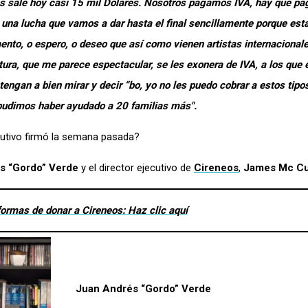
s sale hoy casi 15 mil Dólares. Nosotros pagamos IVA, hay que pag
una lucha que vamos a dar hasta el final sencillamente porque es
ento, o espero, o deseo que así como vienen artistas internaciona
ultura, que me parece espectacular, se les exonera de IVA, a los que
engan a bien mirar y decir “bo, yo no les puedo cobrar a estos tipos
 pudimos haber ayudado a 20 familias más".
cutivo firmó la semana pasada?
s “Gordo” Verde
y el director ejecutivo de
Cireneos
,
James Mc Cu
ormas de donar a Cireneos: Haz clic aquí
Juan Andrés “Gordo” Verde