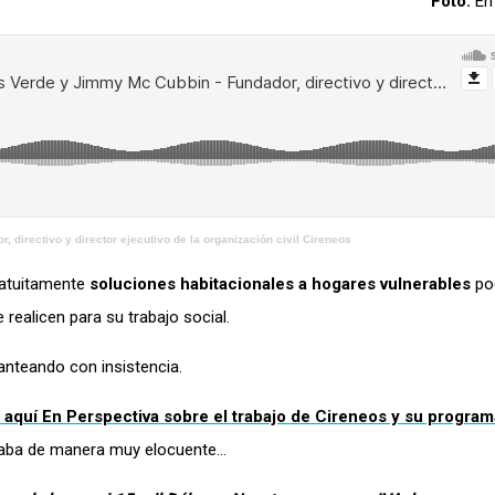
Foto:
En 
directivo y director ejecutivo de la organización civil Cireneos
gratuitamente
soluciones habitacionales a hogares vulnerables
po
realicen para su trabajo social.
anteando con insistencia.
a aquí
En Perspectiva
sobre el trabajo de Cireneos y su progra
taba de manera muy elocuente…