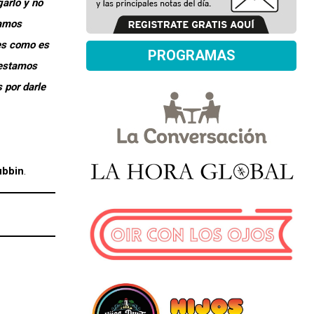
arlo y no
tamos
les como es
PROGRAMAS
 estamos
 por darle
bbin
.