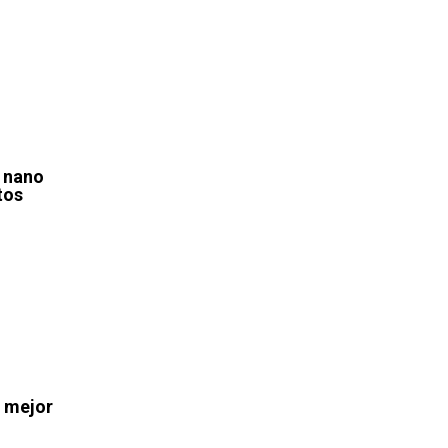
 nano
tos
a mejor