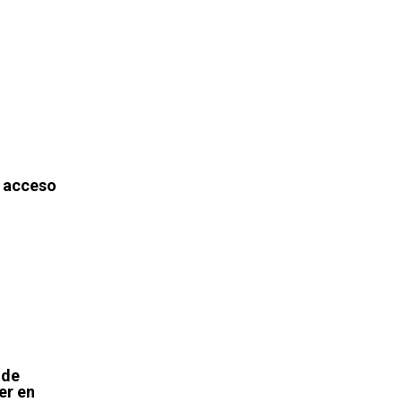
 acceso
 de
er en