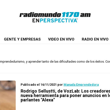
GENTE Y EMPRESAS
VIDEO EN VIVO
RADIO EN VIVO
prendedurismo, y aprender tanto de las dificultades como de los éxitos. C
Publicado el 16/11/2021
por
Manada Emprendedora
Rodrigo Sellustti, de VozLab: Los creadore
nueva herramienta para poner anuncios en l
parlantes "Alexa"