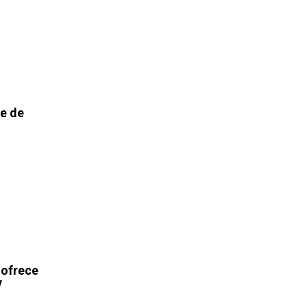
re de
 ofrece
y