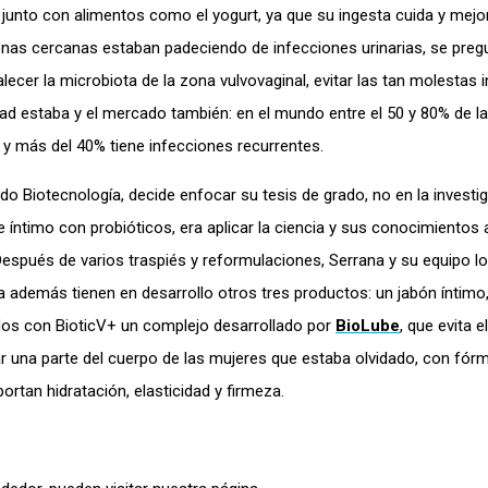
junto con alimentos como el yogurt, ya que su ingesta cuida y mejo
rsonas cercanas estaban padeciendo de infecciones urinarias, se preg
ecer la microbiota de la zona vulvovaginal, evitar las tan molestas 
idad estaba y el mercado también: en el mundo entre el 50 y 80% de l
, y más del 40% tiene infecciones recurrentes.
 Biotecnología, decide enfocar su tesis de grado, no en la investi
nte íntimo con probióticos, era aplicar la ciencia y sus conocimientos 
Después de varios traspiés y reformulaciones, Serrana y su equipo l
a además tienen en desarrollo otros tres productos: un jabón íntimo
dos con BioticV+ un complejo desarrollado por
BioLube
, que evita el
r una parte del cuerpo de las mujeres que estaba olvidado, con fór
ortan hidratación, elasticidad y firmeza.