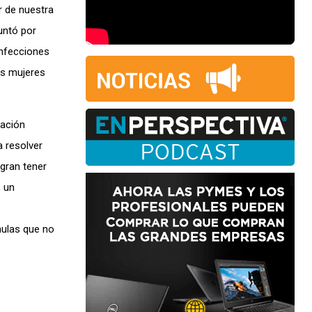
r de nuestra
untó por
infecciones
as mujeres
gación
a resolver
ogran tener
, un
mulas que no