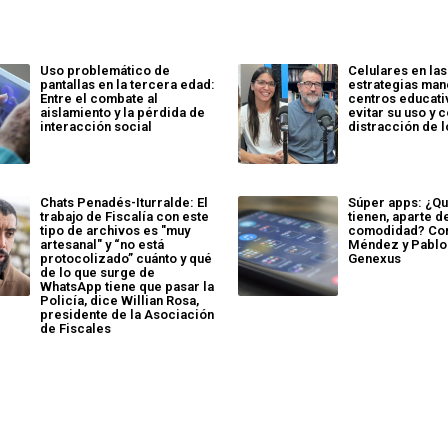
Uso problemático de
Celulares en las
pantallas en la tercera edad:
estrategias man
Entre el combate al
centros educati
aislamiento y la pérdida de
evitar su uso y 
interacción social
distracción de 
Chats Penadés-Iturralde: El
Súper apps: ¿Qu
trabajo de Fiscalía con este
tienen, aparte de
tipo de archivos es "muy
comodidad? Co
artesanal" y “no está
Méndez y Pablo 
protocolizado” cuánto y qué
Genexus
de lo que surge de
WhatsApp tiene que pasar la
Policía, dice Willian Rosa,
presidente de la Asociación
de Fiscales