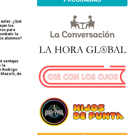
 aulas: ¿Qué
ejan los
vos para
combatir la
los alumnos?
é ventajas
 la
n Rodrigo
Mazzili, de