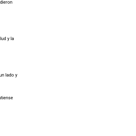
udieron
ud y la
un lado y
utiense