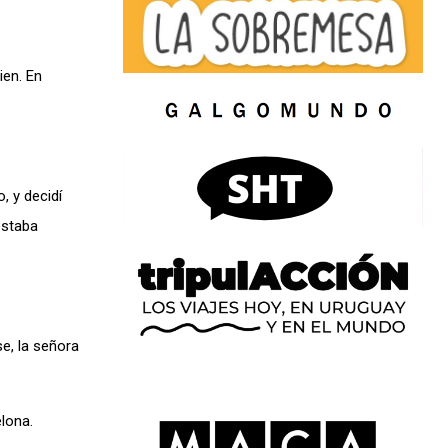
ien. En
, y decidí
estaba
e, la señora
lona.