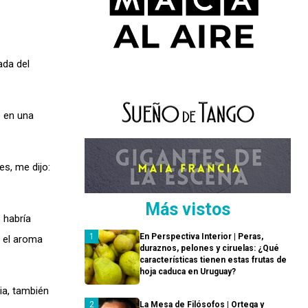
ada del
é en una
es, me dijo:
Más vistos
 habría
En Perspectiva Interior | Peras,
r el aroma
duraznos, pelones y ciruelas: ¿Qué
características tienen estas frutas de
hoja caduca en Uruguay?
ia, también
La Mesa de Filósofos | Ortega y