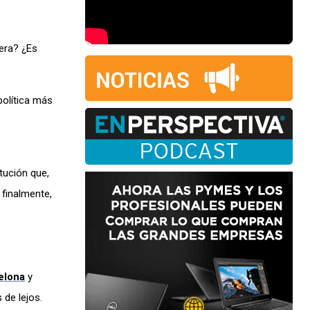
era? ¿Es
política más
itución que,
, finalmente,
elona
y
s de lejos.