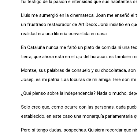
fui testigo de la pasión e intensidad que sus habitantes se
Lluis me sumergió en la cinemateca; Joan me enseñó el te
un frustrado restaurador de Art Decó; Jordi insistió en q
realidad era una librería convertida en casa.
En Cataluña nunca me faltó un plato de comida ni una tec
tierra, que ahora está en el ojo del huracán, es también mi
Montse, sus palabras de consuelo y su chocolatada, son mi 
Josep, es mi patria. Las locuras de mi amiga Tere son mi 
¿Qué pienso sobre la independencia? Nada o mucho, depe
Solo creo que, como ocurre con las personas, cada puebl
establecido, en este caso una monarquía parlamentaria q
Pero sí tengo dudas, sospechas. Quisiera recordar que n