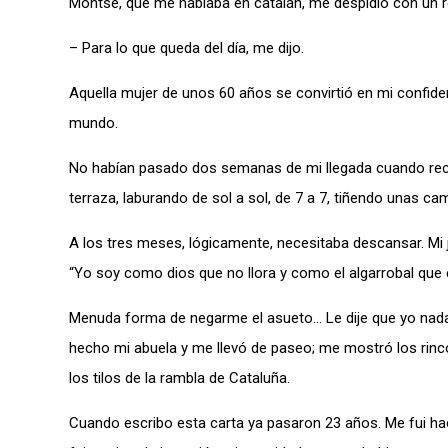
Montse, que me hablaba en catalán, me despidió con un r
– Para lo que queda del día, me dijo.
Aquella mujer de unos 60 años se convirtió en mi confid
mundo.
No habían pasado dos semanas de mi llegada cuando recib
terraza, laburando de sol a sol, de 7 a 7, tiñendo unas c
A los tres meses, lógicamente, necesitaba descansar. Mi j
“Yo soy como dios que no llora y como el algarrobal que 
Menuda forma de negarme el asueto… Le dije que yo nada
hecho mi abuela y me llevó de paseo; me mostró los rinco
los tilos de la rambla de Cataluña.
Cuando escribo esta carta ya pasaron 23 años. Me fui hac