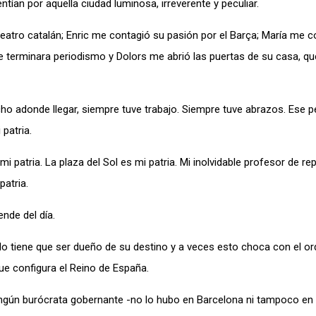
ntían por aquella ciudad luminosa, irreverente y peculiar.
atro catalán; Enric me contagió su pasión por el Barça; María me co
ue terminara periodismo y Dolors me abrió las puertas de su casa, qu
ho adonde llegar, siempre tuve trabajo. Siempre tuve abrazos. Ese 
 patria.
patria. La plaza del Sol es mi patria. Mi inolvidable profesor de rep
patria.
nde del día.
o tiene que ser dueño de su destino y a veces esto choca con el o
ue configura el Reino de España.
ingún burócrata gobernante -no lo hubo en Barcelona ni tampoco en