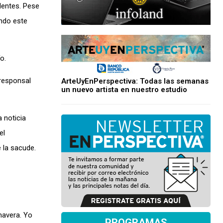
dentes. Pese
endo este
o.
responsal
ArteUyEnPerspectiva: Todas las semanas
un nuevo artista en nuestro estudio
 noticia
el
 la sacude.
mavera. Yo
PROGRAMAS