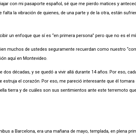
iajar con mi pasaporte español, sé que me pierdo matices y antece
 falta la vibración de quienes, de una parte y de la otra, están sufri
cibir un enfoque que sí es “en primera persona” pero que no es el mí
 quien muchos de ustedes seguramente recuerdan como nuestro “cor
ción aquí en Montevideo.
 dos décadas, y se quedó a vivir allá durante 14 años. Por eso, cada
 le estruja el corazón. Por eso, me pareció interesante que él tomara 
ella tierra y de cuáles son sus sentimientos ante este terremoto que
mnibus a Barcelona, era una mañana de mayo, templada, en plena pri