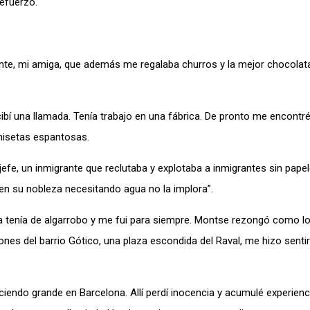
efuerzo.
ente, mi amiga, que además me regalaba churros y la mejor chocolat
í una llamada. Tenía trabajo en una fábrica. De pronto me encontr
amisetas espantosas.
efe, un inmigrante que reclutaba y explotaba a inmigrantes sin papel
en su nobleza necesitando agua no la implora”.
 tenía de algarrobo y me fui para siempre. Montse rezongó como lo
nes del barrio Gótico, una plaza escondida del Raval, me hizo senti
iendo grande en Barcelona. Allí perdí inocencia y acumulé experienc