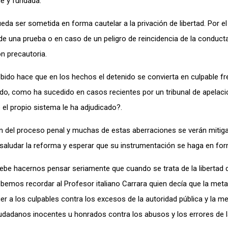
e y fundada.
da ser sometida en forma cautelar a la privación de libertad. Por el 
de una prueba o en caso de un peligro de reincidencia de la conducta
n precautoria.
ido hace que en los hechos el detenido se convierta en culpable fre
berado, como ha sucedido en casos recientes por un tribunal de apelaci
 el propio sistema le ha adjudicado?.
n del proceso penal y muchas de estas aberraciones se verán mitig
aludar la reforma y esperar que su instrumentación se haga en for
e debe hacernos pensar seriamente que cuando se trata de la liberta
bemos recordar al Profesor italiano Carrara quien decía que la metaf
 a los culpables contra los excesos de la autoridad pública y la me
iudadanos inocentes u honrados contra los abusos y los errores de l