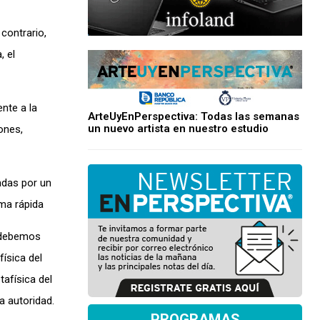
contrario,
, el
nte a la
ArteUyEnPerspectiva: Todas las semanas
un nuevo artista en nuestro estudio
ones,
adas por un
ma rápida
d debemos
ísica del
tafísica del
a autoridad.
PROGRAMAS