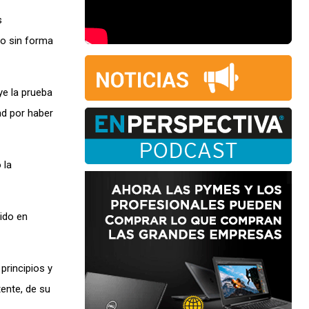
s
do sin forma
ye la prueba
ad por haber
 la
gido en
principios y
tente, de su