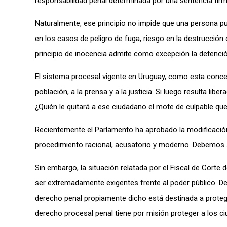
responsabilidad penal determinada por una sentencia firm
Naturalmente, ese principio no impide que una persona pue
en los casos de peligro de fuga, riesgo en la destrucción 
principio de inocencia admite como excepción la detenció
El sistema procesal vigente en Uruguay, como esta conceb
población, a la prensa y a la justicia. Si luego resulta li
¿Quién le quitará a ese ciudadano el mote de culpable que
Recientemente el Parlamento ha aprobado la modificació
procedimiento racional, acusatorio y moderno. Debemos s
Sin embargo, la situación relatada por el Fiscal de Cort
ser extremadamente exigentes frente al poder público. De
derecho penal propiamente dicho está destinada a proteger
derecho procesal penal tiene por misión proteger a los c