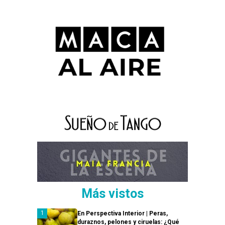
Más vistos
En Perspectiva Interior | Peras,
duraznos, pelones y ciruelas: ¿Qué