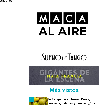
estadores
Más vistos
En Perspectiva Interior | Peras,
duraznos, pelones y ciruelas: ¿Qué