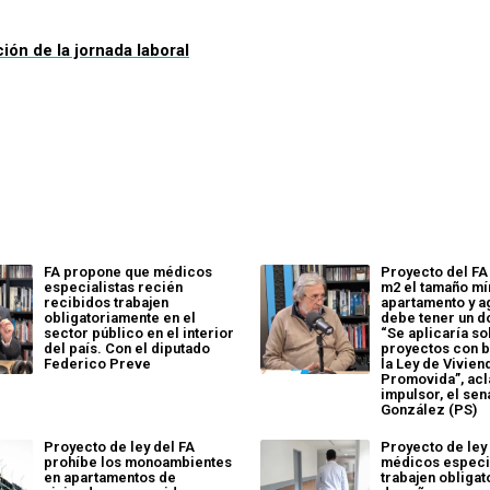
ión de la jornada laboral
FA propone que médicos
Proyecto del FA
especialistas recién
m2 el tamaño mí
recibidos trabajen
apartamento y a
obligatoriamente en el
debe tener un d
sector público en el interior
“Se aplicaría so
del país. Con el diputado
proyectos con b
Federico Preve
la Ley de Vivien
Promovida”, acl
impulsor, el se
González (PS)
Proyecto de ley del FA
Proyecto de ley
prohíbe los monoambientes
médicos especi
en apartamentos de
trabajen obliga