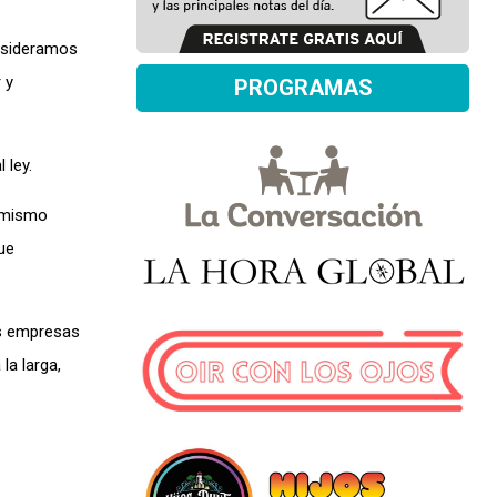
onsideramos
 y
PROGRAMAS
 ley.
l mismo
ue
as empresas
la larga,