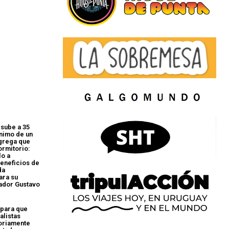
 sube a 35
nimo de un
grega que
ormitorio:
lo a
eneficios de
da
ara su
nador Gustavo
 para que
alistas
toriamente