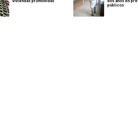
viviendas promovidas
dos años en pr
públicos