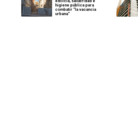
edilicia, salubridad e
higiene pública para
combatir "la vacancia
urbana"