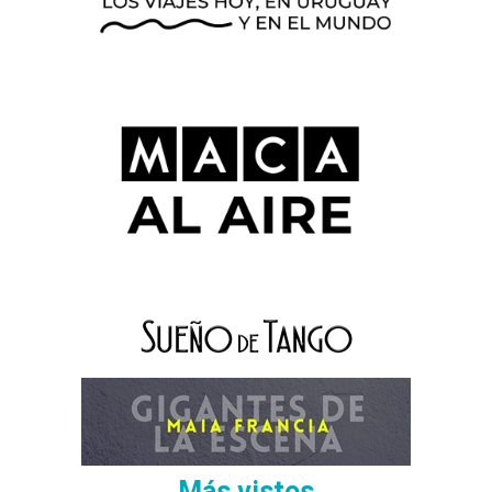
Más vistos