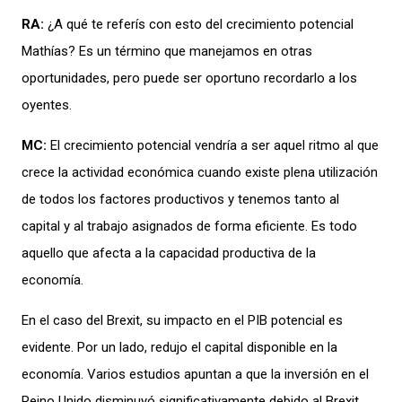
RA:
¿A
qu
é te
referís
con
esto del
crecimiento
potencial
Math
ías?
Es un término
que
m
anejamo
s en
otras
oportunidades
,
pero p
uede ser
opo
rtun
o recordarlo a los
oyentes.
MC:
El
cre
cimiento
potencial
v
endría a ser aquel
ritmo
al que
crec
e
la
actividad
económica
cuando existe
plena utilización
de todos los factores productivos
y tenemos tanto al
capital y
al
trabajo
asignados de forma eficiente
.
Es todo
aquello
que a
fecta a la capacidad produc
tiva de la
economía.
En el caso del Brexit, su impacto en el PIB potencial es
evidente. Por un lado, redujo el capital disponible en la
economía. Varios estudios
apuntan a que la
inversión en el
Reino Unido disminuyó significativamente debido al Brexit
,