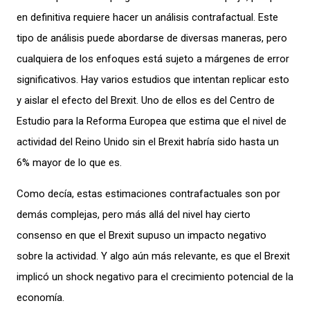
en defi
nitiva requiere hacer un
anális
is
con
trafactual
.
Este
tipo de análisis puede abordarse de diversas maneras, pero
cualquiera
de
los
enfoque
s
est
á
sujeto
a márgenes
de error
significativo
s.
H
ay varios estudios
que intentan replicar es
to
y aislar el efecto del
Brexit
. Uno de ellos
es de
l Cent
ro de
Estudio para la Reforma Europea
que estima
que
el nivel de
actividad
del R
eino U
n
ido
sin el
Brexit
habría
sido hasta un
6% mayor
de lo que es.
Como
decía
, estas estimaciones
contrafactuales
son por
demás
complejas
,
per
o
más allá del nivel
hay
cierto
consenso
en que
el
Brexit
su
puso
un
impacto negativo
sobre
la
act
ividad
.
Y
algo aún más
relevante
,
es que
e
l
Brexit
imp
licó
un
shock
negativo para el
crecimiento
potencial
de
la
economía
.