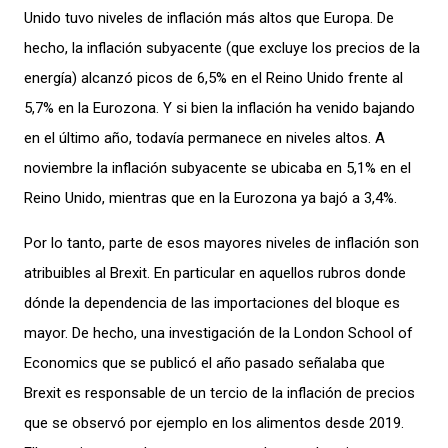
Unido
tuvo niveles de
inflación
más
altos que
Europa.
De
hecho
,
la inflación su
b
yacente
(que excluye los precios de la
energía
)
alcanzó
pico
s
de 6,5
%
en el Rei
no
Unido
frente al
5
,7
% en
la E
urozona
.
Y si bien la
i
nflación
ha venido bajando
en el
último
año
,
todavía permanece en niveles altos
. A
noviembre
la inflación s
ubyacente
se ubicaba en
5,1%
en el
Reino
Unido
,
mientras que e
n la Eurozona ya bajó a 3
,4%
.
Por lo tanto
, p
arte de
esos mayores niveles de
inflación
son
atribuibles
al Brexit.
En pa
rticular en
aquellos
rubros d
onde
d
ónde
la dependencia de las importaciones del bloque es
ma
yor
.
De hecho,
una investigación de la London School of
Economics
que se
publicó el año pasado señala
ba
que
Brexit es responsable de un tercio de la inflación de precios
que se
observó
por ejemplo
en
los alimentos
desde 2019
.