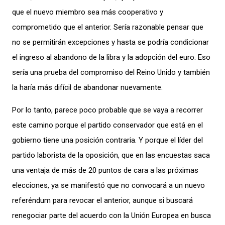
que el nuevo miembro sea más cooperativo y
comprometido
que el anterior
.
Sería razonable
pensar
que
no se
p
ermitirán
ex
cep
ciones
y
h
asta se podría
condicionar
el ingreso
al
abandono de la libra
y
l
a
adopci
ón del euro
. Eso
sería una prueba de
l
compromiso
del Reino
Unido
y
también
l
a
haría más difícil de abandonar
nuevamente.
Por lo ta
nto, parece poco proba
ble
que se vaya a recorrer
este camino
por
que el
partido cons
e
r
vador que
está
en el
gobierno
tiene una posición
contra
ria
.
Y porque
el
líder
del
partido laborista de
la
oposici
ón
,
que en las encuestas
saca
una
ven
taja de
más de 20
puntos
de cara a
las pr
óximas
eleccio
nes
,
ya
se
manifestó que no convocará a un nuevo
referéndum
para re
vo
car el anterior
, aunque s
i buscará
renego
ciar parte del acuerdo con
la Unión Eur
opea
en
busca