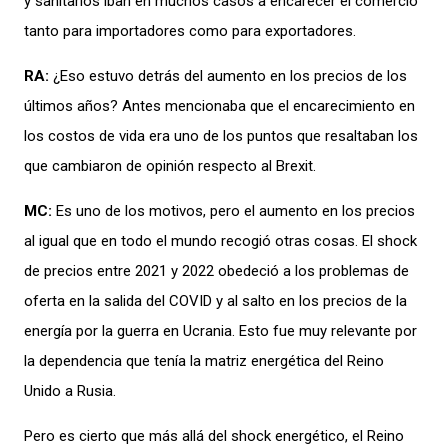
y sanitarios
iban en
muchos
casos a encarecer el comercio
ta
nto para imp
ortadores como para export
a
dores.
RA:
¿
Eso
e
stuvo detrás del aumento
en
los preci
os de los
últimos años
?
Antes
mencionaba que
el
encarecimie
nto
en
los costos de vida
era u
no de los puntos que
resaltaban
los
que cambiaron
de opinión respecto al
Brexit
.
M
C:
Es uno de los m
otivos
, pero el
aumento en los precio
s
al igual que en todo el mundo re
cogió otras cosas
.
El shock
de
precios
entre
2021 y 202
2 obedeció
a
los problemas de
oferta
en la sal
ida del COVID y
al
salto en los precios de la
energía por la guerra en U
cr
ania
.
Esto
f
ue
mu
y relevante
por
l
a de
pendencia que tenía la matriz ene
rgética del
Reino
Unido a Ru
sia.
Pero es cierto que
más all
á de
l shoc
k
energético
, el R
eino