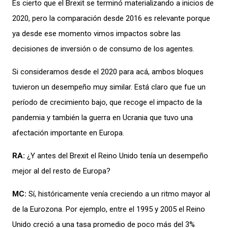
Es cierto que
el
Brexit
se terminó materializando
a inicios de
202
0,
pero
la comparación
desde 201
6
es relevante porque
ya
desde ese momen
to
vimos impactos sobre las
dec
isiones de inversión o de
con
sumo de los
a
gentes
.
Si
consideramos
desde el 2020 para ac
á
,
ambos bloques
tuvieron un desempeño
muy
similar
.
Es
tá claro que
fue un
per
íodo de
crecimiento
bajo
,
que recoge
el impacto de la
pandemia y
también
la guerra en Ucrania
que tuvo una
afectación
importante en Eu
ropa
.
RA:
¿Y antes del Brexit el Reino Unido tenía un desempeño
mej
or al
del resto de Eu
ro
pa?
MC
:
Sí,
hist
óricamente
ve
nía cr
ecie
ndo a un ritmo
mayor al
de la Eurozona
.
P
or ejemplo, e
ntre el
19
95 y
200
5
el Reino
Unido creció a u
n
a tasa
promedio de
poco
más de
l
3%