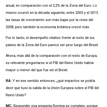
anual,
en
comparación
con el 2
,2%
de la
Z
ona del
E
uro
.
Lo
mismo
ocurrió
en la d
écada s
iguiente, entre
2005 y el 2015
las tas
as
de c
recimiento
son m
ás bajas
por
la
cr
isis del
200
8
,
pero también
la economía británica creció más
.
Por
lo tanto,
el des
empeño relativo
frente al resto
de los
países de la
Zona del
E
uro
parece ser
peor
l
uego del
Brexit
.
Ahora
,
más allá de la compar
ación
con
el resto de
Europa,
es relevante
p
reguntarse s
i
el P
IB del R
eino Unid
o
habría
mayor o menor del que fue
sin
el
Brexit
.
RA:
Y en ese sentido
entonces
,
¿
qué
impacto
s
se podría
de
cir que tuvo la salida de la U
ni
ón Eur
opea
sobre
el PIB
del
Reino Unido
?
MC:
R
esponder esa pregunta
Romina
es
complejo
,
porque