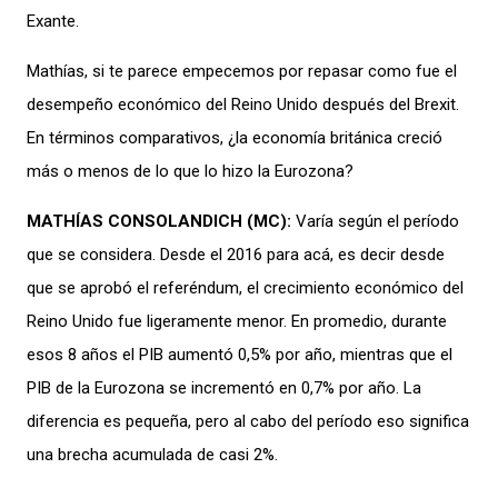
Exante.
M
athías
,
si te parece
empecemos
por
repasar
c
o
mo fue
el
des
em
pe
ño econ
ómico
del
R
eino U
nido
des
pués
del
Brexit
.
En términos comparativos,
¿
la economía britá
nica creció
más o menos
de lo que
lo hizo
l
a
Eurozona
?
MATHÍAS CONSOLAN
DICH
(
M
C
):
Varía
según
el período
que
se
considera
.
D
esde el 2016 para acá,
es
decir
desde
que se aprobó el
referéndum
,
el
crecimiento económico del
R
eino Unido
fue
ligeramente
menor
. En promedio,
durante
esos
8 años el PIB
aumentó
0
,5%
por año
, mientras que el
PIB
de
l
a Eurozona se in
crement
ó en
0,7%
por año
.
La
diferencia es pequeña
, pero al cabo de
l perí
odo e
so significa
una brecha acumulada de
casi 2
%.