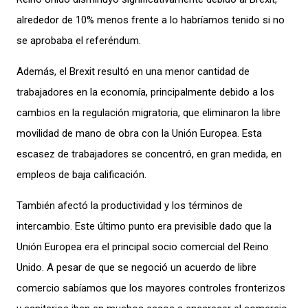
alre
dedor de 10%
menos frente
a
lo
habr
íamos tenido
s
i
no
se
aprobaba el
referéndum
.
Además, el Brexit resultó en una menor cantidad de
trabajadores en la economía, prin
cipalmente debido a los
cambios en la regulación migratoria
,
que eliminaron la libre
m
ovilidad de mano de ob
ra con la Unión Europea. Esta
escasez de trabajadores se concentró, en gran medida, en
empleos de baja calificación.
Tam
bién afectó la prod
uctividad
y los términos de
intercambio.
Este
último punto era
previsible
dado que
la
U
nión
E
uropea era el
principal socio
comercial
del Reino
Unido
. A
pesar de que se negoció un acuerdo de libre
comercio sabíamos que los mayores controles fronterizos