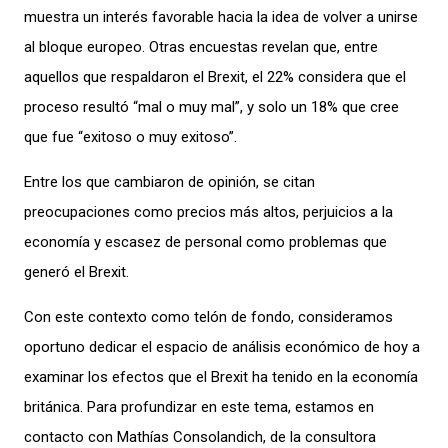
muestra un interés favorable hacia la idea de volver a u
nirse
al bloque
europeo
. Otras encuestas revelan que, entre
aquellos que respaldaron el
Brexit
, el 22% considera que el
proceso resultó
“
mal o muy mal
”
,
y
solo un 18% que cree
que fue
“
exitoso o muy exitoso
”
.
Entre
los
que
cambiaron
de opinión, se citan
preocupaciones como
precios más altos,
perjuicios a la
economía y
escasez de personal como problemas
que
generó el
Brexit
.
Con
este contexto como teló
n de fondo, consideramos
oportuno
dedicar el espacio de análisis económico de hoy a
examinar los efectos q
ue el
Brexit
ha tenido en la economía
británica. Para profundizar en este tema,
estamos
en
contacto
con Mathías Consolandich,
de la consultora