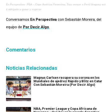
En Perspectiva
·
PDA – Copa América Femenina: Tras vencer a Perú Uruguay est
á obligado a ganar y esperar
Conversamos
En Perspectiva
con Sebastián Moreira, del
equipo de
Por Decir Algo
.
Comentarios
Noticias Relacionadas
Magnus Carlsen recupera su corona en los
Mundiales de ajedrez Rápido y Blitz en Catar
Con Sebastián Moreira (Por Decir Algo)
NBA, Premier League y Copa Africana de