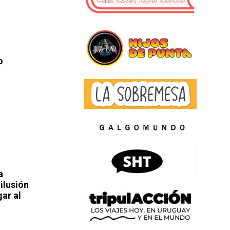
o
a
ilusión
gar al