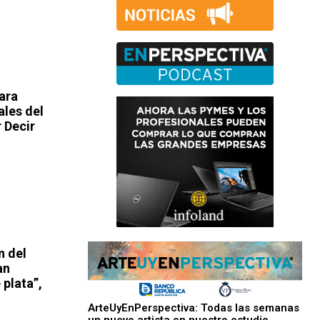
para
ales del
 Decir
n del
an
 plata”,
ArteUyEnPerspectiva: Todas las semanas