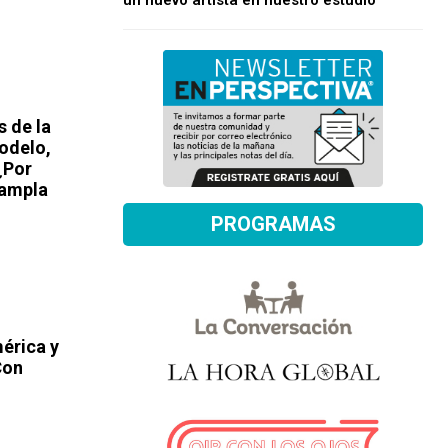
un nuevo artista en nuestro estudio
 de la
odelo,
¿Por
Rampla
PROGRAMAS
érica y
Con