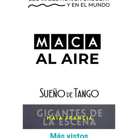
Más vistos