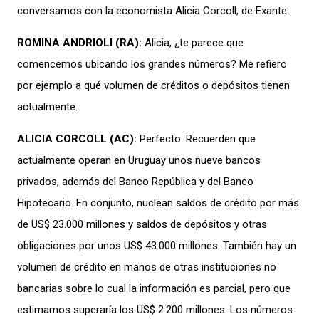
conversamos con
la ec
onomista Alicia Corcoll,
de Exante.
ROMINA ANDRIOLI
(
R
A):
Alicia
,
¿
te parece
que
comencemos ubicando
los grandes números
?
Me
refiero
por e
jemplo
a qué volumen de créditos o depósitos tienen
actualmente.
ALICIA CORCOLL
(
AC
):
Perfecto.
Recuerden que
actualmente operan en
Uruguay
unos
nue
ve bancos
privados
,
además del Banco República y del Banco
Hipot
ecario.
En conjunto,
nuc
lean
saldos d
e crédito
por
más
de
US$
23.000
millones y saldos
de
depósitos
y otras
obligaciones
por
unos US$ 4
3
.000
millones
.
También
hay
un
volumen de crédito en manos de otras instituciones no
bancarias
sobre lo cual la información es
parcial
, pero que
estimamos
superaría los
US$
2.200
millones
.
L
os números