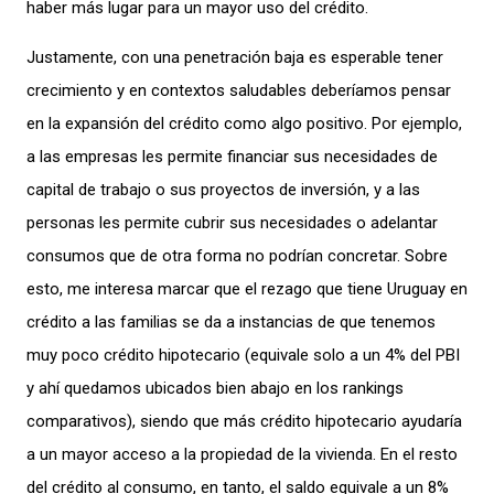
haber más
lugar
para
un mayor uso del
crédito.
Justamente,
c
on
una
penetración
baja
es esperable tener
crecimiento
y
en contextos saludables deberíamos
pensar
en la expansión
del crédito como
algo positivo
.
Por ejemplo,
a las
empresas
les
permite financi
ar
sus
necesidades de
capital
de trabajo
o sus proyectos de inversión,
y a las
personas
les
permite cubrir sus necesidades
o adelantar
consumo
s
que de otra forma no podrían concretar.
Sobre
esto,
me interesa marcar que
el
rezago que tiene Uruguay en
crédito a
las
familias se da
a instancias de
que tenemos
muy poco
crédito hipotecario
(
equivale solo a un 4% del
PBI
y ah
í
qued
amos ubicados
bien
abajo en
los
rankings
comparativos
)
, siendo que m
ás crédito hipotecario
ayudaría
a un mayor
acceso a
la
propiedad de
la vivienda.
En
el
resto
del crédito al consumo
,
en tanto,
el saldo
equivale a un 8%