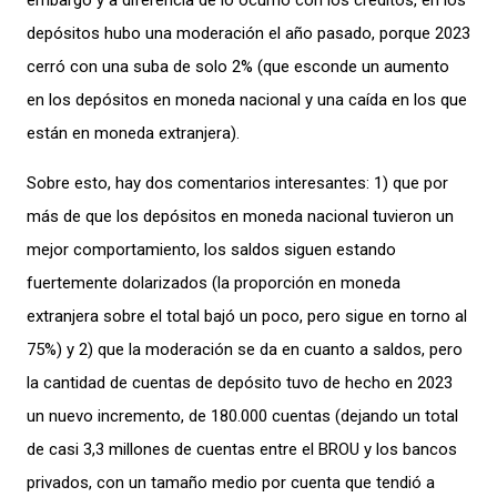
embargo
y a diferencia de lo
ocurrió con los
créditos, en los
depósitos
hubo
una moderación
el
año pasado
,
porque
2023
cerró con
una suba de solo
2
%
(
que esconde un aumento
en los depósitos en moneda nacional y una caída en los que
están en moneda extranjera).
Sobre esto,
hay
do
s comentarios
intere
santes
: 1)
que
por
más de que
los
de
pósitos
en moneda nacional tuvieron un
mejor compor
tamiento,
los saldos siguen estando
fuertemente dolarizados
(la
proporción en moneda
extranjera sobre el total bajó un poco, pe
ro
sigue
en torno al
75%) y 2)
que
la
moderación se da
en cuanto a
saldos, pero
la
cantidad de cuentas d
e depósito
tuvo de hecho en
2023
un
nuevo incremento, de
180.000 cuentas
(dejando un total
de casi 3,3
millones de cuentas
entre
el BRO
U y los bancos
privados, con un
tamaño medio por cuenta que tendió a