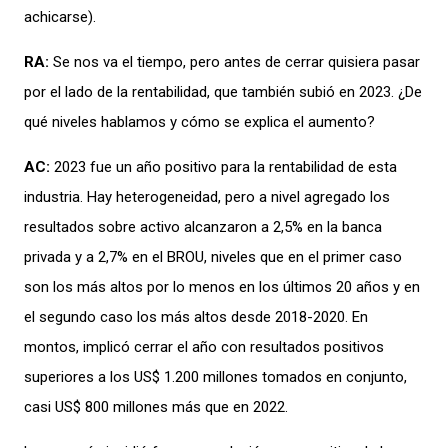
achicarse
).
RA:
Se nos va el tiempo, pero antes de
cerrar quisiera
pasar
por
el lado de la rentabilidad
, q
ue
también subió en 2023
.
¿
De
qué niveles hablamos y
cómo se explica el aumento?
AC:
2023 fue un año positivo para
la rentabilidad de esta
industria.
H
ay
heterogeneidad,
pero a nivel
agregado los
r
esultados sobre activo
alcanzaron a 2,
5
% en
la
banca
privada y a 2,
7
% en el BROU,
niveles que en el primer
caso
son los
más
altos
por lo
menos en los
últimos 20
añ
os
y
en
el segundo caso
los más altos desde
2018-
2020
.
En
montos, i
mplicó cerrar el
año con
resultados positivos
superiores a los US$
1.200 millones
tomados
en conjunto,
casi US$ 800 m
il
lones más que en 2022.