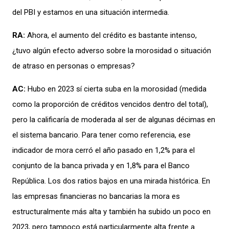
del
PBI y
estamos en una situación intermedia.
RA:
Ahora,
el
aumento del
crédito es bastante intenso
,
¿
tuvo
alg
ún efecto adverso
sobre la moros
idad o situación
de atraso
en personas o empresas
?
AC:
Hubo en 2023
sí cierta s
uba en la
morosidad
(
medida
como la
proporción de créditos vencidos dentro del total),
pero la calificaría
de
moderada
al
ser de algunas décimas
en
el sistema
bancario
.
Para tener
como referencia,
ese
indicador de mora
cerró el año pasado en 1,2% para
el
conjunto
de la
banca privada y en 1,8% para el Banco
Rep
ública. L
os d
os
ratio
s
bajo
s
en una mirada histórica. En
las empresas financieras no bancarias
la
mora es
estructuralmente más alta
y
también ha subido un
poco en
2023,
pero
tampoco
está
part
icularme
nte alta frente a