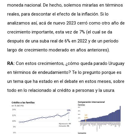
moneda nacional
.
De
hecho
,
solemos mira
rla
s en términos
reales, para descontar
el efecto de la inflación. Si lo
analizamo
s
así,
acá
de nuevo
2023 cerró como otro año
de
crecimiento
importante,
esta vez
de
7
%
(el cual se da
después de
una suba real de
6
% en
202
2
y de u
n período
largo
de
crecimiento moderado
en
años
anteriores
).
RA:
C
on estos crecimientos,
¿
c
ó
mo queda
parado Uruguay
en términos de endeudamiento?
T
e
lo pregunto
por
que
es
un tema q
ue
ha estado
en el debate
en estos
meses,
sobre
todo e
n lo relacionado al
crédito a personas y
la usu
ra
.