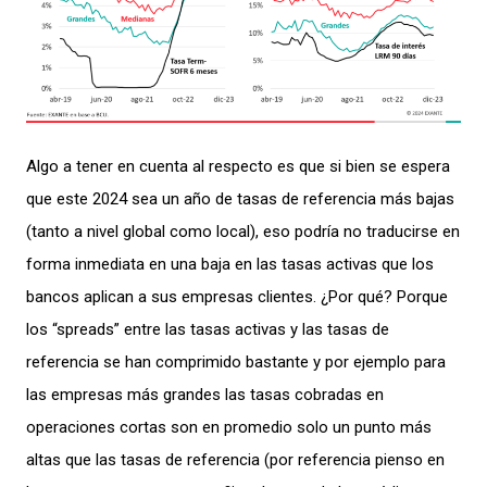
Algo a tener en cuenta
al respecto es que si bien se espera
que este 2024 sea un año
de
tasas
de referencia
más bajas
(tanto
a
ni
vel
global
como
local
), eso
podría
no traducirse en
forma inmediata en una baj
a en las tasas activas que los
ba
ncos
aplican
a sus empresas client
es.
¿Por qué?
Porque
los
“spreads
” entre las tasas activas y
las tasas de
ref
erencia se han comprimido
bastante
y por ejemplo
para
las
empresas más grandes
las tasas
cobradas en
operaciones cortas son
en promedio
solo un punto
más
altas que las tasas de
referencia
(
por
referencia
pienso
en