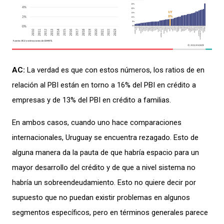
A
C:
La verdad es que
con
e
stos números
, los ratios de
en
relación al
PBI
están en
torno a
16%
del P
BI
en crédito a
empresas y
de
13
% del
PBI
en crédito
a
familias
.
En ambos casos
,
cuando uno
hace
comparaciones
interna
cionales
,
Uruguay
se encuentra rezagado
.
Esto
de
alguna
manera da la pauta de que ha
bría espacio para un
mayor desarrollo
del crédito
y
de
que
a nivel sistema no
habría
un
sobre
endeudamiento.
E
sto no quiere decir por
supuesto que no
puedan existir problemas en algunos
segmentos específicos
,
pero
en términos generales
parece