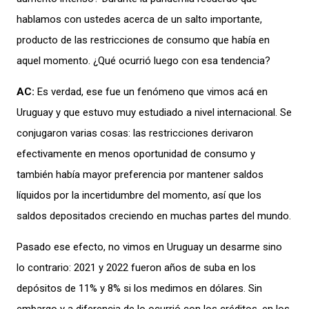
hablamos con ust
edes acerca de
un salto
importante
,
producto de
las
restricciones de consumo que había en
aquel
momento.
¿
Qué ocurrió luego con
esa tendencia
?
AC:
Es verdad,
ese fue
un
fenómeno que vimos acá en
Uruguay y que
estuvo muy estudi
ado a nivel internacional
.
Se
conjugaron varias cosa
s:
las restricciones deriva
ron
efectivamente
en menos oportunidad de consumo y
también había mayor preferencia
por mantener saldos
líquidos por la incertidumbre
del
momento
,
as
í que
los
saldos deposit
ados creciendo en
muchas partes del mundo.
Pasado ese efecto, no vimos en Uruguay un desarme sino
lo contra
rio: 2021 y 2022 fueron años de suba en
los
depósitos
de
11% y 8%
si
los
medimos en dólares.
Sin