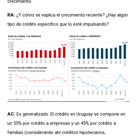
crecimiento
.
RA:
¿
Y cómo se explica
el
crecimiento
reciente
?
¿
H
ay
algú
n
tipo
de crédito
específico
q
ue
lo esté impulsando?
AC:
Es generalizado.
El crédito en Uruguay se compone en
un
55% por crédito
a empresas y
un 45% por crédito
a
familias (
consi
derando
ahí
créditos
hipote
carios,