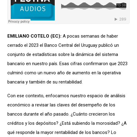
EMILIANO COTELO
(EC
):
A
pocas semanas de haber
cerrado e
l 2023 el B
anco Central
del Uruguay
publicó un
conjunto de
estadísticas
sobre
la dinámica del sistema
bancario en
nuestro país.
Esas cifras confirmaron que 2023
culmi
nó
como un
nuevo
año de
aumento
en la
operativa
bancaria
y
también
de
su
rentabilidad.
Con ese contexto,
enfocamos
nuestro
espac
io de análisis
económico
a
r
evisar
las
claves del
desempeño de los
bancos durante el año pasado. ¿
Cuánto
crecieron los
créditos y los depósitos
?
¿
Está subiendo
la
morosidad
?
¿
A
qué
responde
la mayor rentabilidad de los bancos?
Lo