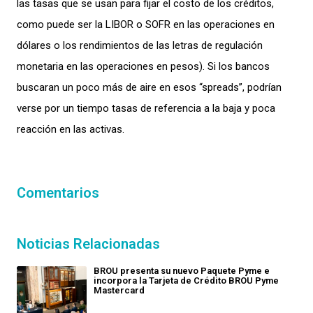
las tasas que se usan para fijar
el costo de los
créditos,
como puede ser
la
LIBOR o
SOFR en las operaciones en
dólares o los
rendimientos de las letras de regulac
ión
monetaria en las operaciones en p
esos
)
.
Si los bancos
buscaran
un
poco
más de aire en esos
“spreads
”,
podría
n
ver
se
por un tiempo
tasas de referencia a la baja y poca
reacción
en las
activas.
Comentarios
Noticias Relacionadas
BROU presenta su nuevo Paquete Pyme e
incorpora la Tarjeta de Crédito BROU Pyme
Mastercard