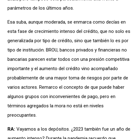
parámetros
de los
últimos
a
ños.
Esa suba,
aunque moderada, se
enmarca
como
decías
en
est
a
fase de
crecimiento intenso
del
crédito, que
no solo
es
generalizada por tipo de
crédito,
sino que también
lo
es
por
tipo de institución.
BROU, bancos privados y financi
eras no
bancarias
parecen estar todos
con una presión competitiva
importante
y el aumento
del c
r
édito
vino acompañado
pro
bablemente de una mayor toma de riesgos
por parte
de
varios
actores
.
R
emarco el concepto de que
puede haber
algun
o
s
grupos
con
inconvenientes
de pago
, pero
en
términos
agregados
la
mora no está en
niveles
preocupantes
.
RA:
Vayamos
a los
depósitos.
¿
2023 también fue
un
año de
aumento intenso?
Durante
la pandemia
recuerdo que