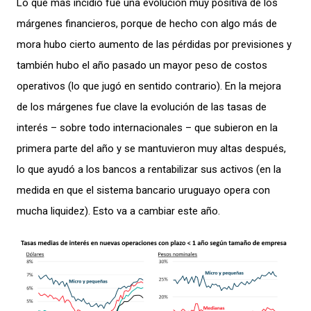
Lo que más incidió
fue
una
evolución
muy
positiva
de los
márgenes financie
ros
,
porque de hecho con algo
más de
mora hubo cierto aumento de
las
p
érdidas
por previsiones y
también hubo el
año pasado un mayor peso de
costos
operativos
(
lo que ju
gó
en sentido contrario).
En la mejora
de los
márgenes fue clave
la evolución de las tasa
s de
interés
–
sobre
todo internacionales
–
que
subieron en
la
primera parte
del
año y
se
mantuvieron muy altas
después,
lo que
ayudó a los bancos a rentabilizar sus activos
(
en
la
medida en que el sistema bancario uruguayo
opera con
mucha liquidez
)
.
Esto va a cambiar este año
.