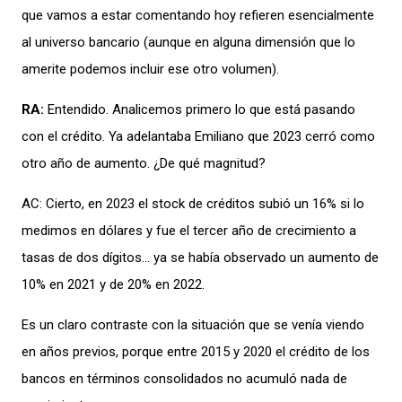
que
vamos a estar comentando hoy refieren esencialmente
al universo bancario
(aunque en
alguna dimensión que
lo
amerite podemos incluir
ese otro volumen).
RA:
Entendido.
Analicemos primero
lo que está pasando
con el
crédito
. Ya adelantaba Emiliano
que 2023 cerró
como
otro año de aumento.
¿De qué
magnitud
?
AC:
Cierto
,
en 2023 el stock de
créditos
subió un 16% si
lo
medimos en dólares
y fue el tercer año de crecimiento a
tasas
de dos dí
gito
s…
ya se había observado un aumento de
10% en
2021 y de 20% en 2022.
Es un claro contraste con
la
situación
q
ue
se venía viendo
en años
previos, porque
entre
20
15 y 2020
el
crédito de los
bancos en términos consolidado
s
no
acumuló nada de