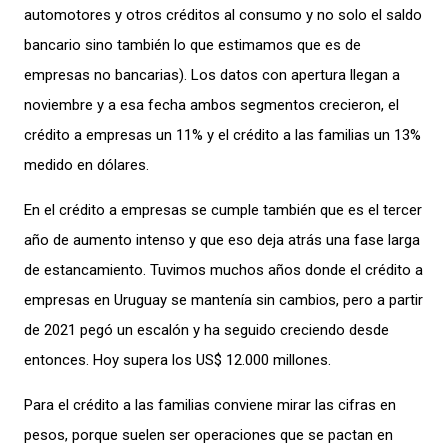
automotores
y
otros créditos al consumo
y no solo el
saldo
bancario sino
también
lo que esti
mamos
que
es de
emp
resas
no bancarias
)
.
Los datos con apertura llegan a
noviembre
y a esa fecha
ambos segmentos crecie
ron
,
el
crédito
a empresas
un
11% y
el
crédito a
las familias
un
13
%
medido
en
dólares
.
En el
crédito
a
empresas se cumple
también que es el tercer
año de
aumento
intens
o
y q
ue
eso deja atrás
una
fase
larga
de estancamiento
.
T
uvimos muchos años dond
e
el
crédito a
empresas en
Uruguay
se mantenía sin cambios
, pero
a partir
de 2021
pegó un escalón y ha seguido creciendo desde
entonces.
Hoy supera los
US$ 12.000
millones.
Para el crédito a las familias
conviene mirar las cifras en
pesos, porque suelen ser
operaciones q
ue
se pactan en