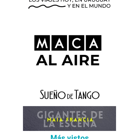
Más vistos