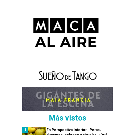
Más vistos
En Perspectiva Interior | Peras,
duraznos, pelones y ciruelas: ¿Qué