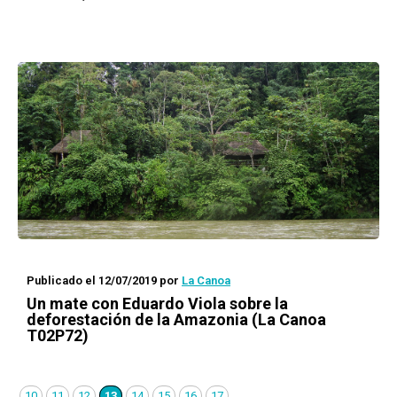
Publicado el 12/07/2019
por
La Canoa
Un mate con
Eduardo Viola sobre la
deforestación de la Amazonia (La Canoa
T02P72)
10
11
12
13
14
15
16
17