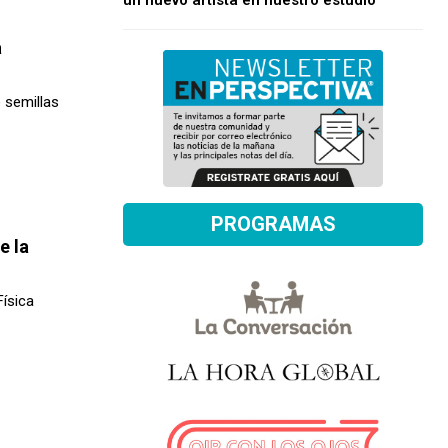
un nuevo artista en nuestro estudio
a
 semillas
PROGRAMAS
e la
ísica