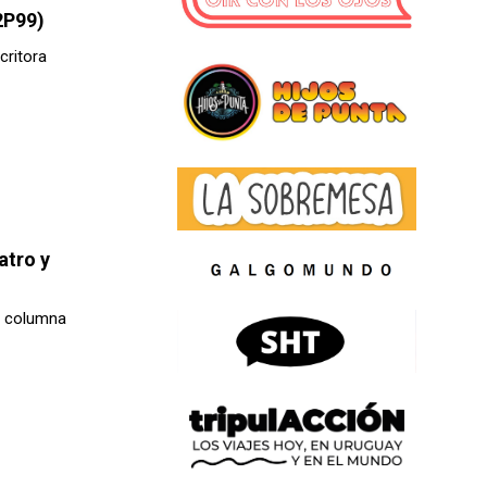
2P99)
critora
atro y
la columna