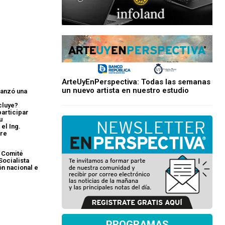
ArteUyEnPerspectiva: Todas las semanas
un nuevo artista en nuestro estudio
lanzó una
é
cluye?
articipar
u
el Ing.
rre
 Comité
Socialista
ón nacional e
PROGRAMAS