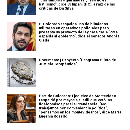
"chirimbolos y guirnaldas"; "eso no es
batllismo", dice Schipani (PC), a raíz de las
críticas de Da Silva
P. Colorado respalda uso de blindados
militares en operativos policiales pero
presenta un proyecto de ley para darle "otra
espalda al gobierno”, dice el senador Andrés
Ojeda
Documento | Proyecto "Programa Piloto de
Justicia Terapéutica"
Partido Colorado: Ejecutivo de Montevideo
respaldó por mayoría al edil que votó los
fideicomisos para la Intendencia. “No
trabajamos por conveniencia política”,
“pensamos en los montevideanos”, dice María
Eugenia Roselló