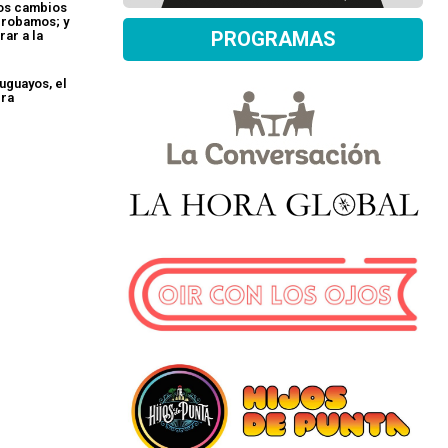
los cambios
probamos; y
PROGRAMAS
rar a la
uguayos, el
era