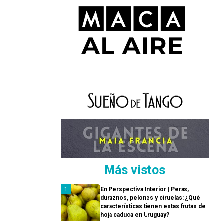
Más vistos
En Perspectiva Interior | Peras,
duraznos, pelones y ciruelas: ¿Qué
características tienen estas frutas de
hoja caduca en Uruguay?