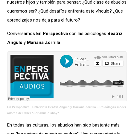
nuestros hijos y también para pensar: ¿Qué clase de abuelos
queremos ser? ¿Qué desafíos enfrenta este vínculo? ¿Qué
aprendizajes nos deja para el futuro?
Conversamos
En Perspectiva
con las psicólogas
Beatriz
Angulo
y
Mariana Zorrilla
.
En Perspectiva
·
Entrevista Beatriz Angulo y Mariana Zorrilla – Psicólogas moder
adoras del taller "Ser abuelo shoy"
En todas las culturas, los abuelos han sido bastante más