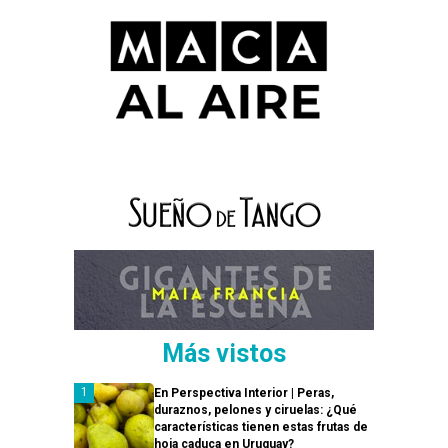
Más vistos
En Perspectiva Interior | Peras,
duraznos, pelones y ciruelas: ¿Qué
características tienen estas frutas de
hoja caduca en Uruguay?