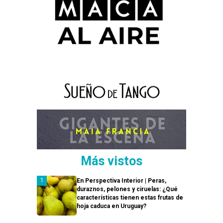
Más vistos
En Perspectiva Interior | Peras,
duraznos, pelones y ciruelas: ¿Qué
características tienen estas frutas de
hoja caduca en Uruguay?