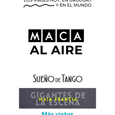
Más vistos