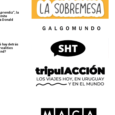
prendiz", la
rmite
a Donald
 hay detrás
realities
ind?