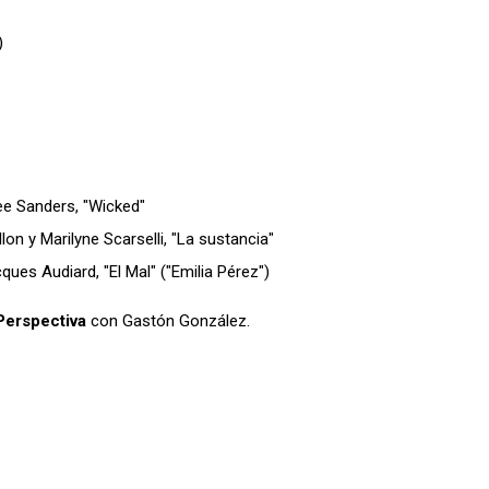
)
ee Sanders, "Wicked"
llon y Marilyne Scarselli, "La sustancia"
ques Audiard, "El Mal" ("Emilia Pérez")
Perspectiva
con Gastón González.