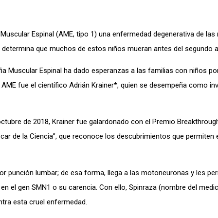
a Muscular Espinal (AME, tipo 1) una enfermedad degenerativa de las
ue determina que muchos de estos niños mueran antes del segundo a
ofia Muscular Espinal ha dado esperanzas a las familias con niños p
 AME fue el científico Adrián Krainer*, quien se desempeña como in
octubre de 2018, Krainer fue galardonado con el Premio Breakthrough
car de la Ciencia”, que reconoce los descubrimientos que permiten 
por punción lumbar; de esa forma, llega a las motoneuronas y les pe
n en el gen SMN1 o su carencia. Con ello, Spinraza (nombre del med
ntra esta cruel enfermedad.