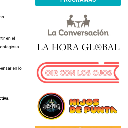
nos
ir en el
contagiosa
pensar en lo
tiva
.