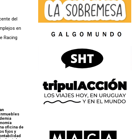
cente del
omplejos en
de Racing
an
s inmuebles
ademia
onomía
na oficina de
s fijos y
ontabilidad