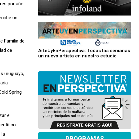
res por año.
ercibe un
de Familia de
dad de
ArteUyEnPerspectiva: Todas las semanas
un nuevo artista en nuestro estudio
es uruguayo,
aría
Cold Spring
ar el
entífico
 la
PROGRAMAS