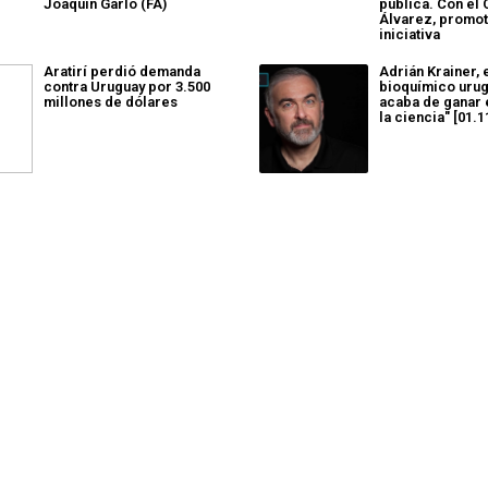
Joaquín Garlo (FA)
pública. Con el 
Álvarez, promot
iniciativa
Aratirí perdió demanda
Adrián Krainer, 
contra Uruguay por 3.500
bioquímico uru
millones de dólares
acaba de ganar 
la ciencia" [01.1