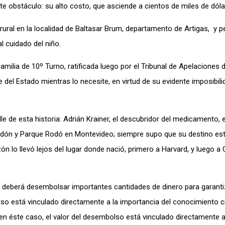
 obstáculo: su alto costo, que asciende a cientos de miles de dóla
al en la localidad de Baltasar Brum, departamento de Artigas, y p
l cuidado del niño.
milia de 10º Turno, ratificada luego por el Tribunal de Apelaciones 
 del Estado mientras lo necesite, en virtud de su evidente imposibili
e de esta historia: Adrián Krainer, el descubridor del medicamento, 
Cordón y Parque Rodó en Montevideo; siempre supo que su destino est
ón lo llevó lejos del lugar donde nació, primero a Harvard, y luego a 
 deberá desembolsar importantes cantidades de dinero para garantiz
so está vinculado directamente a la importancia del conocimiento ci
 en éste caso, el valor del desembolso está vinculado directamente a