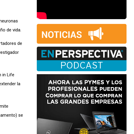
 neuronas
ño de vida.
ortadores de
vestigador
 in Life
extender la
rmite
icamento) se