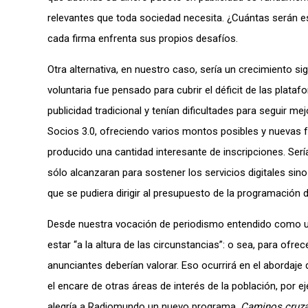
relevantes que toda sociedad necesita. ¿Cuántas serán
cada firma enfrenta sus propios desafíos.
Otra alternativa, en nuestro caso, sería un crecimiento sig
voluntaria fue pensado para cubrir el déficit de las plataf
publicidad tradicional y tenían dificultades para seguir
Socios 3.0, ofreciendo varios montos posibles y nuevas
producido una cantidad interesante de inscripciones. Ser
sólo alcanzaran para sostener los servicios digitales sin
que se pudiera dirigir al presupuesto de la programación d
Desde nuestra vocación de periodismo entendido como un
estar “a la altura de las circunstancias”: o sea, para ofre
anunciantes deberían valorar. Eso ocurrirá en el abordaj
el encare de otras áreas de interés de la población, por 
alegría a Radiomundo un nuevo programa,
Caminos cruz