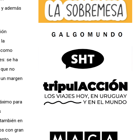
s y además
ción
 la
e como
es: se ha
 que no
n un margen
máximo para
s
 también en
mos con gran
ento,