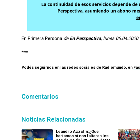
La continuidad de esos servicios depende de q
Perspectiva, asumiendo un abono men
e
En Primera Persona
de
En Perspectiva
, lunes 06.04.2020
***
Podés seguirnos en las redes sociales de
Radiomundo
, en
Fa
Comentarios
Noticias Relacionadas
Leandro Azzolin:¿Qué
haríamos si nos faltaran los