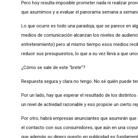
Pero hoy resulta imposible prometer nada ni realizar pr
que asumimos y a evaluar el panorama semana a semana (o
Lo que ocurre es todo una paradoja, que se parece en algo
medios de comunicación alcanzan los niveles de audienci
entretenimiento) pero al mismo tiempo esos medios recibe
reducir sus presupuestos, lo que a su vez lleva a que u
¿Cómo se sale de este “brete”?
Respuesta segura y clara no tengo. No sé quién puede ten
Por un lado, hay que esperar el resultado de los distinto
un nivel de actividad razonable y eso propicie un cierto re
Por otro, habrá empresas anunciantes que asumirán que
el contacto con sus consumidores, que aún en una coyuntu
que además su dinero puesto en publicidad es fundament