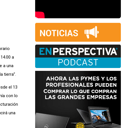
orario
 14.00 a
te a una
 tierra”.
sde el 13
nía con lo
acturación
cirá una