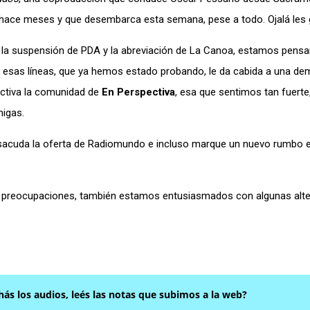
e hace meses y que desembarca esta semana, pese a todo. Ojalá les 
a la suspensión de PDA y la abreviación de La Canoa, estamos pens
de esas líneas, que ya hemos estado probando, le da cabida a una d
activa la comunidad de
En Perspectiva
, esa que sentimos tan fuerte
migas.
e sacuda la oferta de Radiomundo e incluso marque un nuevo rumbo e
 las preocupaciones, también estamos entusiasmados con algunas alte
hás los audios, leés las notas que subimos a la web?