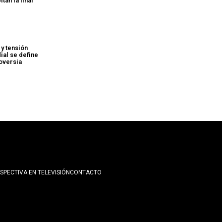
tan la final
 y tensión
dial se define
roversia
SPECTIVA EN TELEVISIÓN
CONTACTO