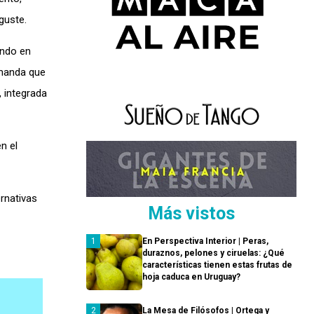
guste.
ando en
emanda que
, integrada
n el
rnativas
Más vistos
En Perspectiva Interior | Peras,
duraznos, pelones y ciruelas: ¿Qué
características tienen estas frutas de
hoja caduca en Uruguay?
La Mesa de Filósofos | Ortega y