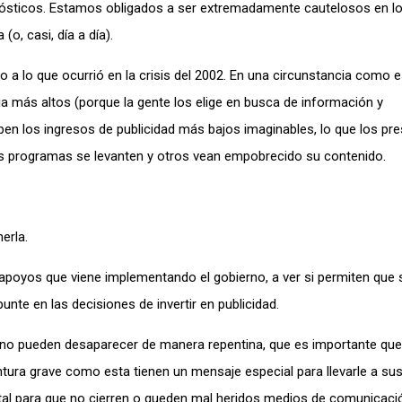
onósticos. Estamos obligados a ser extremadamente cautelosos en l
, casi, día a día).
 a lo que ocurrió en la crisis del 2002. En una circunstancia como e
a más altos (porque la gente los elige en busca de información y
n los ingresos de publicidad más bajos imaginables, lo que los pre
nos programas se levanten y otros vean empobrecido su contenido.
erla.
s apoyos que viene implementando el gobierno, a ver si permiten que
punte en las decisiones de invertir en publicidad.
 no pueden desaparecer de manera repentina, que es importante q
ra grave como esta tienen un mensaje especial para llevarle a sus 
al para que no cierren o queden mal heridos medios de comunicaci