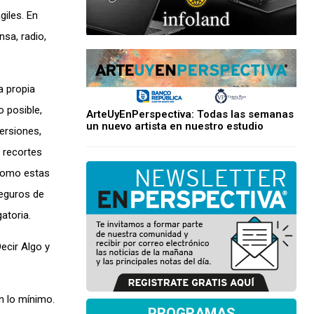
giles. En
sa, radio,
a propia
o posible,
ArteUyEnPerspectiva: Todas las semanas
un nuevo artista en nuestro estudio
ersiones,
 recortes
 como estas
seguros de
atoria.
ecir Algo y
n lo mínimo.
PROGRAMAS