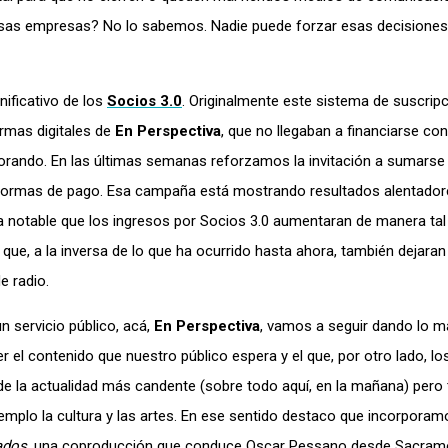
 esas empresas? No lo sabemos. Nadie puede forzar esas decisione
nificativo de los
Socios 3.0
. Originalmente este sistema de suscrip
ormas digitales de
En Perspectiva
, que no llegaban a financiarse con
 mejorando. En las últimas semanas reforzamos la invitación a sumars
 formas de pago. Esa campaña está mostrando resultados alentador
ía notable que los ingresos por Socios 3.0 aumentaran de manera tal
o que, a la inversa de lo que ha ocurrido hasta ahora, también dejara
e radio.
 servicio público, acá,
En Perspectiva
, vamos a seguir dando lo 
cer el contenido que nuestro público espera y el que, por otro lado, lo
e de la actualidad más candente (sobre todo aquí, en la mañana) pero
ejemplo la cultura y las artes. En ese sentido destaco que incorpora
ados
, una coproducción que conduce Oscar Pessano desde Sacram