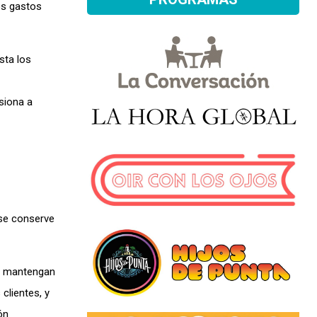
os gastos
sta los
siona a
 se conserve
ue mantengan
clientes, y
ón