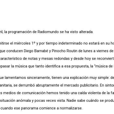
l, la programación de Radiomundo se ha visto alterada.
itirse el miércoles 1º y por tiempo indeterminado no estará en su h
 que conducen Diego Barnabé y Pinocho Routin de lunes a viernes de
o característico de notas y mesas redondas y desde hoy se reconvier
asar la música que tanto identifica a esa propuesta, la “música de la
ue lamentamos sinceramente, tienen una explicación muy simple: de
itaria, se derrumbó abruptamente el mercado publicitario. En sinto
los medios de comunicación hemos tenido una caída violenta de la f
a situación anómala y pocas veces vista. Nadie sabe cuándo se produ
irá cuando ese panorama comience a normalizarse.