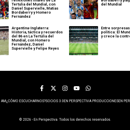
reflexiones finales de La
Bordaberry palpi
Tertulia del Mundial, con
del Mundial
Daniel Supervielle, Matías
Bordaberry y Homero
Fernández
Argentina-Inglaterra:
Entre sorpresas
Historia, táctica y recuerdos
política: El Mun
del 86 en La Tertulia del
y crece la cont
Mundial, con Homero
Fernández, Daniel
Supervielle y Felipe Reyes
 AM
¿CÓMO ESCUCHARNOS?
SOCIOS 3.0
EN PERSPECTIVA PRODUCCIONES
EN PER
© 2026 - En Perspectiva. Todos los derechos reservados.