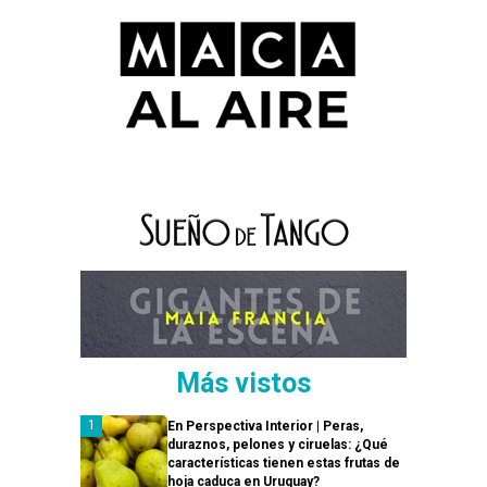
Más vistos
En Perspectiva Interior | Peras,
duraznos, pelones y ciruelas: ¿Qué
características tienen estas frutas de
hoja caduca en Uruguay?