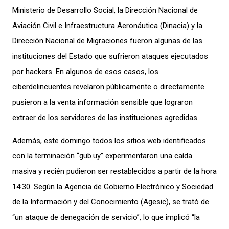
Ministerio de Desarrollo Social, la Dirección Nacional de
Aviación Civil e Infraestructura Aeronáutica (
Dinacia
) y
la
Dirección Nacional de
Migraciones fueron algunas de las
instituciones del Estado que sufrieron ataques
ejecutados
por
hackers.
En algunos de esos casos, los
ciberdelincuentes
revelaron
públicamente
o directamente
pusieron a la venta
información sensible que lograron
extraer
de los servidores de las instituciones agredidas
Además, e
ste domingo
todos
los sitios web
identificados
con la terminación “gub.uy”
experimentaron
una caída
masiva
y recién pudieron ser restablecid
o
s a partir de la hora
14:30.
Según la
Agencia de Gobierno Electrónico y Sociedad
de la Información y del Conocimiento (
Agesic
)
, se trató de
“
un ataque de denegación de servicio
”, lo que
implic
ó
“
la