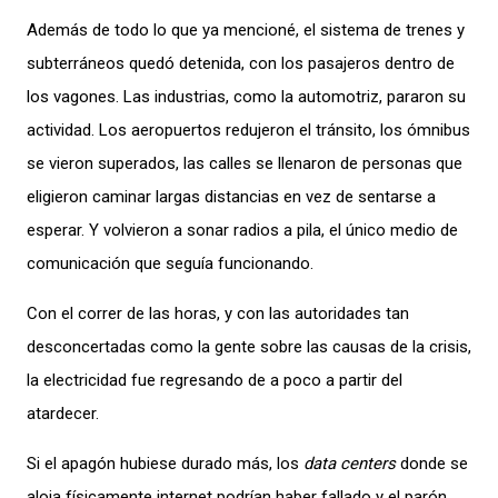
Además de
todo lo que ya mencioné
,
el sistema
de trenes y
subterráneos quedó detenida, con
los pasajeros dentro de
los vagones.
Las
industrias
,
como la automotriz
,
pararon su
actividad. Los aeropuertos redujeron el tránsito, los ómnibus
se vieron superados, las calles
se
llena
ron
de
personas
que
eligieron caminar largas distancias en vez de sentarse a
esperar.
Y v
olvieron a sonar radios a pila, el único medio de
comunicación que seguía funcionando.
Con
el correr de las horas, y con las autoridades
tan
desconcertad
a
s como
la
gente sobre l
as causas
de la crisis
,
la electricidad fue regresando de a poco
a partir del
atardecer
.
Si el apagón hubiese durado más,
los
data centers
donde se
aloja físicamente
internet podrían haber fallado y el parón