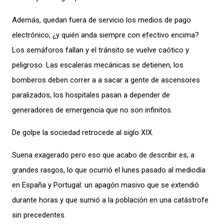
Además, quedan fuera de servicio los m
edios de pago
electrónico
,
¿y quién
anda siempre con efectivo encima?
Los s
emáforos
fallan y el tránsito
se vuelve
caótico y
peligroso
.
Las e
scaleras mecánicas
se detienen
,
los
bomberos
deben
correr a
a sacar a gente de ascensores
paralizados
,
los
hospitales
pasan a depender
de
generadores de emergencia que no son infinitos.
De golpe la sociedad retrocede al siglo XIX.
Suena exagerado pero es
o que acabo de describir
es, a
grandes rasgos,
lo que ocurrió el lunes pasado al mediodía
en España y Portugal: un apagón masivo que se extendió
durante horas y que sumió a
la población
en
una catástrofe
sin precedentes
.