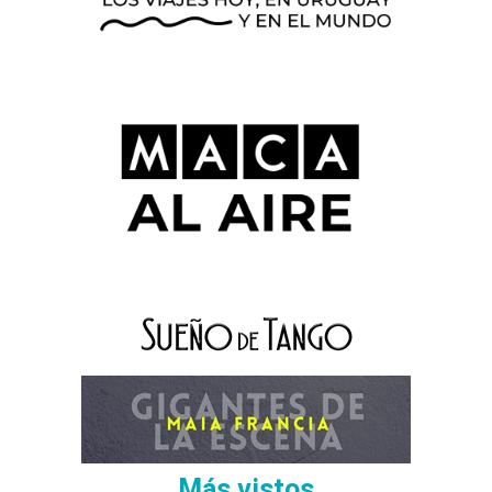
Más vistos