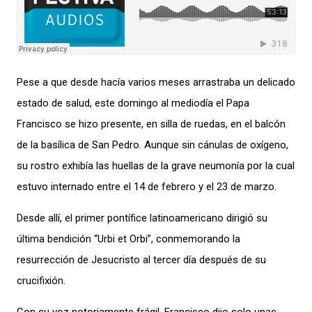
Pese a que desde hacía vari
o
s
meses
arrastraba un delicado
estado de salud, este
domingo
al mediodía
el Papa
Francisco
se hizo presente, en silla de ruedas, en
el balcón
de la basílica de San Pedro
.
Aunque sin cánulas de oxígeno,
su
rostro exhibía
l
as huellas
de la
grave
neumonía
por la cual
estuvo internado entre el 14 de febrero y el 23 de marzo.
Desde allí,
el primer p
ontífice
latinoamericano
dirigió
su
última bendición “Urbi et Orbi”,
conmemora
ndo
la
resurrección de Jesucristo al tercer día de
spués de su
crucifixión
.