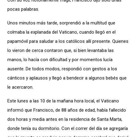
Con su voz notoriamente
frágil
,
Francisco
dijo
solo unas
pocas palabras.
Unos minutos más tarde
,
sorpre
ndió
a la multitud
que
colmaba la explanada del Vaticano
,
cuando llegó en el
papamóvil para
saluda
r
a los católicos allí presente
. Quienes
lo vieron de
cerca contaron que,
si bien levantaba las
manos
, lo hacía
con dificultad
y
por momentos lucía
ausente
.
De todos modos,
respondió con gestos a los
cánticos y aplausos
y
llegó a bendecir a
algunos bebés
que
le acercaron
.
Este lunes a las 10 de la mañana hora local, el Vaticano
informó que Francisco
, de 88
años de edad
,
había fallecido
dos horas y media antes en la residencia de Santa Marta,
donde tenía su dormitori
o
. Con el correr del día se agregaría