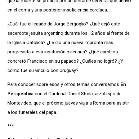
que la muerte se
produjo por
un derrame cerebral
que derivó
en el coma
y una posterior insuficiencia cardíaca
.
¿Cuál fue
el
legado
de Jorge Bergoglio
? ¿Qué dejó
este
sacerdote jesuita argentino
durante
los 12 años
al frente de
la Iglesia Católica
? ¿Le dio una nueva impronta más
progresista a
esa institución
milenaria
? ¿Qué cambios
concretó Francisco en su papado? ¿Cuáles no
logró
? ¿Y
c
ómo
fue su vínculo con Uruguay
?
Para conocer sobre esos y otros temas conversamos
En
Perspectiva
con el
Cardenal
Daniel
Sturla
, arzobispo de
Montevideo, que el próximo jueves viaja a Roma para asistir
a los funerales del papa.
***