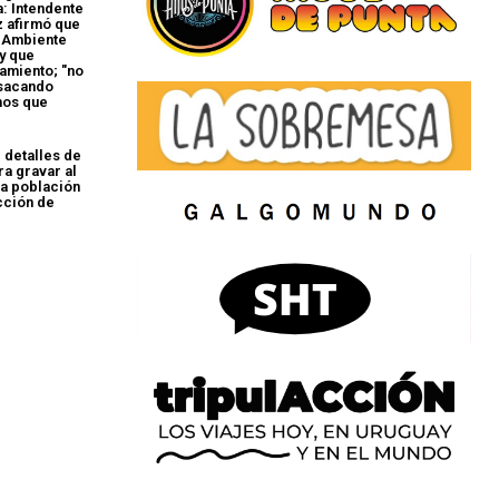
: Intendente
 afirmó que
e Ambiente
 y que
iamiento; "no
sacando
mos que
 detalles de
ra gravar al
la población
cción de