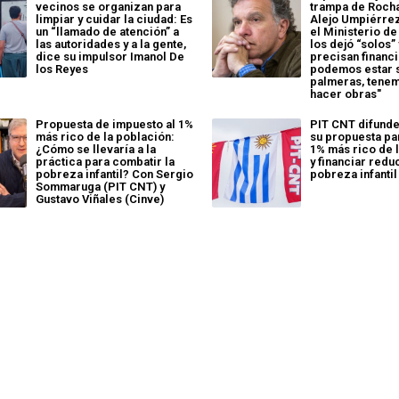
vecinos se organizan para
trampa de Rocha
limpiar y cuidar la ciudad: Es
Alejo Umpiérrez
un “llamado de atención” a
el Ministerio d
las autoridades y a la gente,
los dejó “solos”
dice su impulsor Imanol De
precisan financ
los Reyes
podemos estar 
palmeras, tene
hacer obras"
Propuesta de impuesto al 1%
PIT CNT difunde
más rico de la población:
su propuesta pa
¿Cómo se llevaría a la
1% más rico de 
práctica para combatir la
y financiar redu
pobreza infantil? Con Sergio
pobreza infantil
Sommaruga (PIT CNT) y
Gustavo Viñales (Cinve)