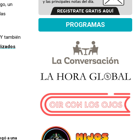
go, un
las
PROGRAMAS
Y también
lizados
.
legó a una