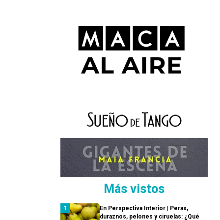
Más vistos
En Perspectiva Interior | Peras,
duraznos, pelones y ciruelas: ¿Qué