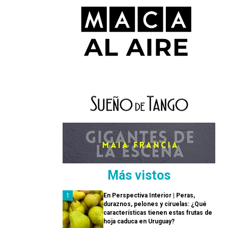
Más vistos
En Perspectiva Interior | Peras,
duraznos, pelones y ciruelas: ¿Qué
características tienen estas frutas de
hoja caduca en Uruguay?