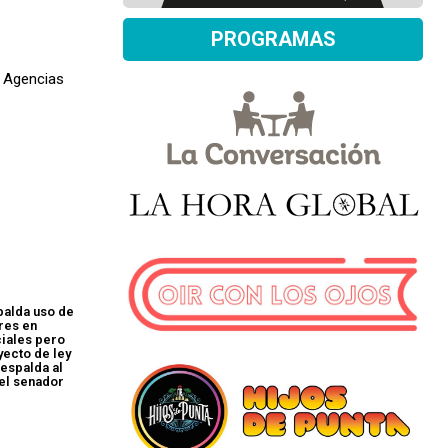
PROGRAMAS
 Agencias
palda uso de
res en
ciales pero
yecto de ley
 espalda al
 el senador