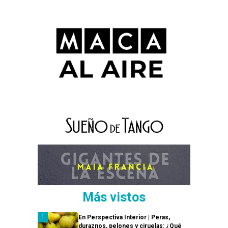
Más vistos
En Perspectiva Interior | Peras,
duraznos, pelones y ciruelas: ¿Qué