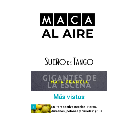
Más vistos
En Perspectiva Interior | Peras,
duraznos, pelones y ciruelas: ¿Qué