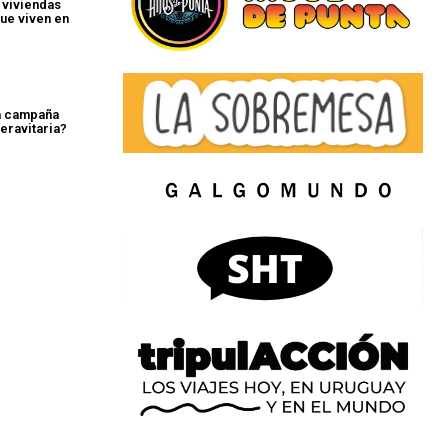
 viviendas
ue viven en
a campaña
eravitaria?