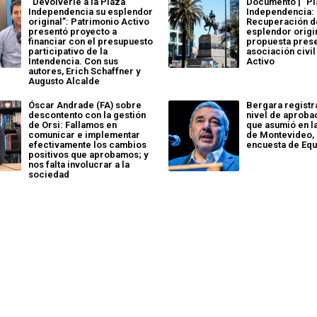
“Devolverle a la Plaza
Documento | "P
Independencia su esplendor
Independencia:
original”: Patrimonio Activo
Recuperación d
presentó proyecto a
esplendor origin
financiar con el presupuesto
propuesta prese
participativo de la
asociación civi
Intendencia. Con sus
Activo
autores, Erich Schaffner y
Augusto Alcalde
Óscar Andrade (FA) sobre
Bergara registr
descontento con la gestión
nivel de aproba
de Orsi: Fallamos en
que asumió en l
comunicar e implementar
de Montevideo,
efectivamente los cambios
encuesta de Eq
positivos que aprobamos; y
nos falta involucrar a la
sociedad