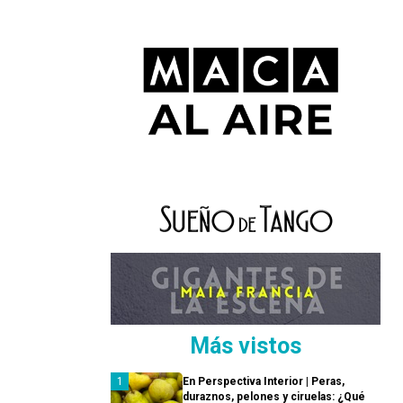
Más vistos
En Perspectiva Interior | Peras,
duraznos, pelones y ciruelas: ¿Qué