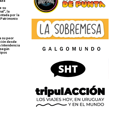
laza
e su
al", la
ntada por la
l Patrimonio
a su peor
ción desde
a Intendencia
 según
uipos