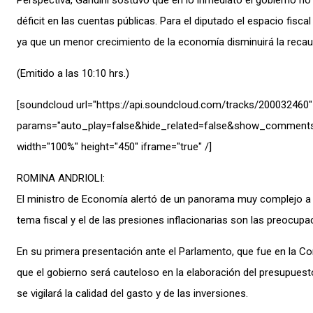
Perspectiva, Gandini sostuvo que en lo inmediato el gobierno no h
déficit en las cuentas públicas. Para el diputado el espacio fis
ya que un menor crecimiento de la economía disminuirá la recau
(Emitido a las 10:10 hrs.)
[soundcloud url="https://api.soundcloud.com/tracks/200032460″
params="auto_play=false&hide_related=false&show_comments
width="100%" height="450″ iframe="true" /]
ROMINA ANDRIOLI:
El ministro de Economía alertó de un panorama muy complejo a ca
tema fiscal y el de las presiones inflacionarias son las preoc
En su primera presentación ante el Parlamento, que fue en la Co
que el gobierno será cauteloso en la elaboración del presupuest
se vigilará la calidad del gasto y de las inversiones.