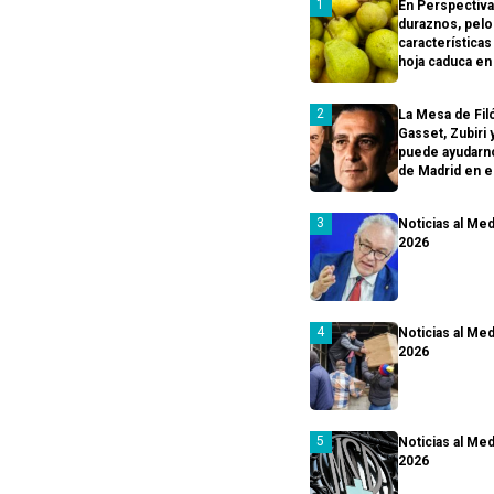
En Perspectiva 
duraznos, pelo
características
hoja caduca en
La Mesa de Fil
Gasset, Zubiri
puede ayudarno
de Madrid en el
Noticias al Med
2026
Noticias al Med
2026
Noticias al Med
2026