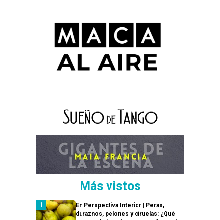
Más vistos
En Perspectiva Interior | Peras,
duraznos, pelones y ciruelas: ¿Qué