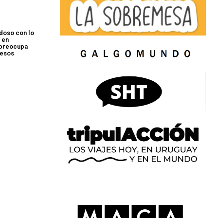
doso con lo
 en
 preocupa
 esos