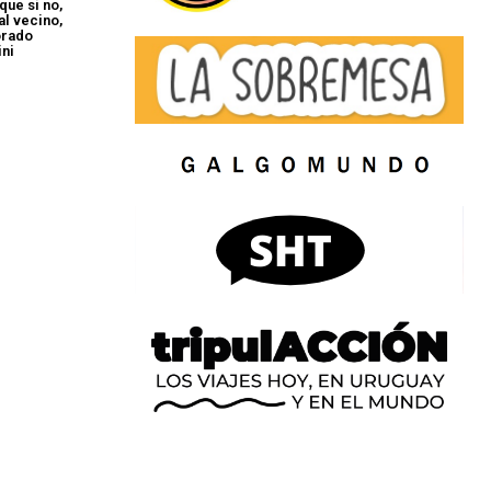
ue si no,
al vecino,
orado
ini