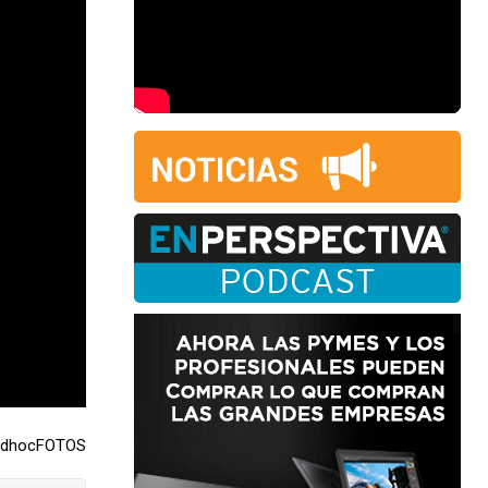
 adhocFOTOS