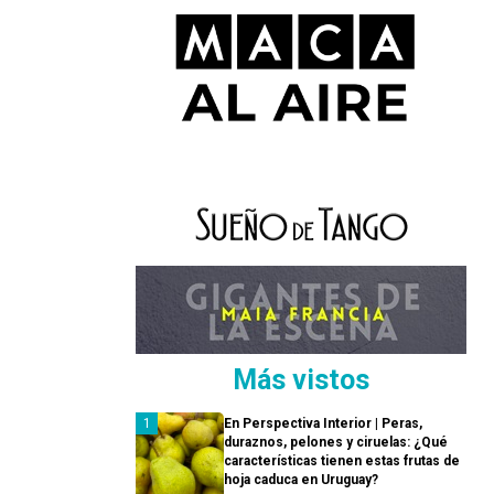
Más vistos
En Perspectiva Interior | Peras,
duraznos, pelones y ciruelas: ¿Qué
características tienen estas frutas de
hoja caduca en Uruguay?