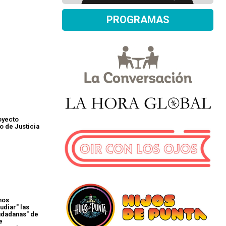
PROGRAMAS
oyecto
o de Justicia
mos
udiar" las
udadanas" de
e