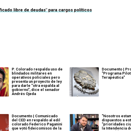
ficado libre de deudas" para cargos políticos
P. Colorado respalda uso de
Documento | Pr
blindados militares en
"Programa Pilot
operativos policiales pero
Terapéutica"
presenta un proyecto de ley
para darle "otra espalda al
gobierno”, dice el senador
Andrés Ojeda
Documento | Comunicado
"Nosotros esta
del CED en respaldo al edil
dispuestos a est
colorado Federico Paganini
"prioridades ci
que votó fideicomisos de la
la Intendencia d