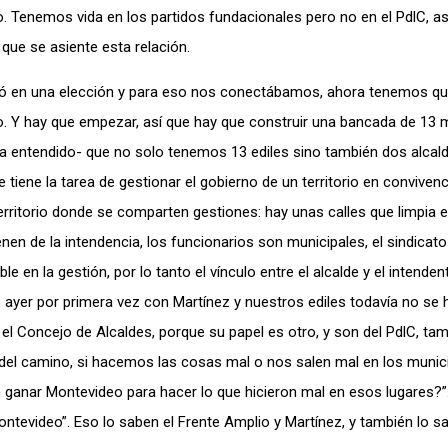
. Tenemos vida en los partidos fundacionales pero no en el PdlC, a
que se asiente esta relación.
ó en una elección y para eso nos conectábamos, ahora tenemos que
co. Y hay que empezar, así que hay que construir una bancada de 13
 entendido- que no solo tenemos 13 ediles sino también dos alcalde
tiene la tarea de gestionar el gobierno de un territorio en convivenc
erritorio donde se comparten gestiones: hay unas calles que limpia e
enen de la intendencia, los funcionarios son municipales, el sindicato
en la gestión, por lo tanto el vínculo entre el alcalde y el intenden
s ayer por primera vez con Martínez y nuestros ediles todavía no se 
el Concejo de Alcaldes, porque su papel es otro, y son del PdlC, ta
 del camino, si hacemos las cosas mal o nos salen mal en los munic
en ganar Montevideo para hacer lo que hicieron mal en esos lugares?”.
ontevideo”. Eso lo saben el Frente Amplio y Martínez, y también lo 