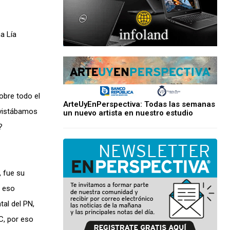
a Lía
obre todo el
ArteUyEnPerspectiva: Todas las semanas
evistábamos
un nuevo artista en nuestro estudio
?
, fue su
r eso
al del PN,
C, por eso