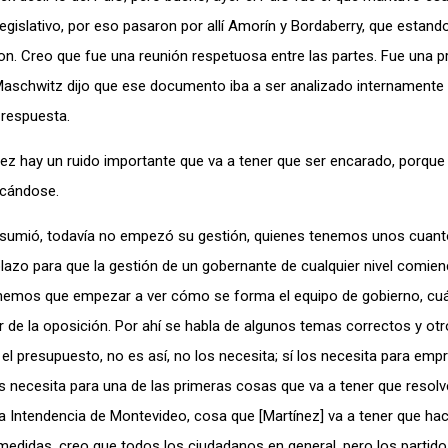
 Legislativo, por eso pasaron por allí Amorín y Bordaberry, que estand
ron. Creo que fue una reunión respetuosa entre las partes. Fue una p
aschwitz dijo que ese documento iba a ser analizado internamente p
 respuesta.
nez hay un ruido importante que va a tener que ser encarado, porque 
ancándose.
o asumió, todavía no empezó su gestión, quienes tenemos unos cuan
plazo para que la gestión de un gobernante de cualquier nivel comien
enemos que empezar a ver cómo se forma el equipo de gobierno, cu
r de la oposición. Por ahí se habla de algunos temas correctos y ot
el presupuesto, no es así, no los necesita; sí los necesita para empr
s necesita para una de las primeras cosas que va a tener que resolv
a Intendencia de Montevideo, cosa que [Martínez] va a tener que ha
medidas, creo que todos los ciudadanos en general, pero los partido