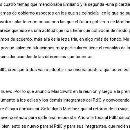
os cuatro temas que mencionaba Emiliano y la segunda -una picardía 
ramas de gobierno aspectos en los que se coincidía- en la que se s
osotros planteamos cosas con las que el futuro gobierno de Martíne
parece que eso es una actitud que nos tiene que convocar de modo p
mos de acuerdo, más allá de la letra fría, en algo más de fondo. Me
porque salvo en situaciones muy particulares tiene el respaldo de l
oincidencias desde las diferencias que tenemos.
PdlC, cree que todos van a adoptar esa misma postura que usted es
nuevo. Por lo que anunció Maschwitz en la reunión y luego a la prens
umento a los ediles y los demás integrantes del PdlC y convocando
 él para comunicar. Se le dijo a Martínez que al retorno de su viaje,
vo contacto para darle una respuesta. Ahora le toca al PdlC discut
 bien, esto es nuevo para el PdlC y para sus integrantes, que recién