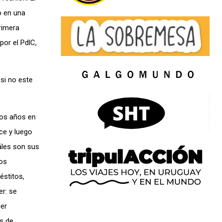
o en una
rimera
or el PdlC,
si no este
tos años en
ce y luego
áles son sus
ros
éstitos,
er: se
cer
s de