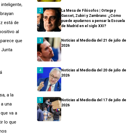
inteligente,
La Mesa de Filósofos | Ortega y
ubrayan
Gasset, Zubiri y Zambrano: ¿Cómo
puede ayudarnos a pensar la Escuela
z está de
de Madrid en el siglo XXI?
ositivo al
 parece que
Noticias al Mediodía del 21 de julio de
2026
a Junta
Noticias al Mediodía del 20 de julio de
tá
2026
a, a la
Noticias al Mediodía del 17 de julio de
 a una
2026
 que va a
ir lo que
 nos