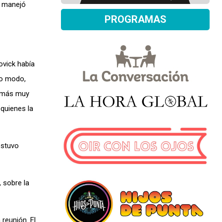
e manejó
PROGRAMAS
ovick había
ro modo,
demás muy
quienes la
estuvo
 sobre la
reunión. El