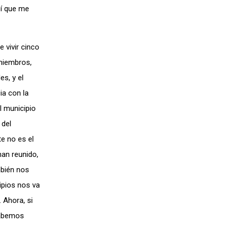
sí que me
 vivir cinco
 miembros,
s, y el
ia con la
l municipio
 del
te no es el
han reunido,
mbién nos
ipios nos va
 Ahora, si
sabemos