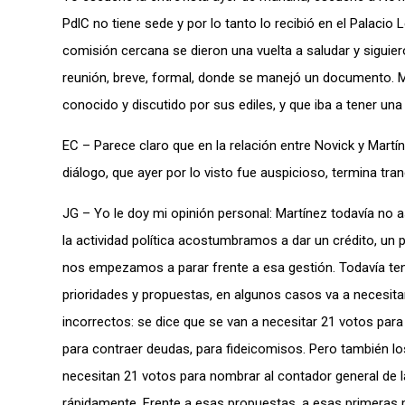
PdlC no tiene sede y por lo tanto lo recibió en el Palacio
comisión cercana se dieron una vuelta a saludar y siguie
reunión, breve, formal, donde se manejó un documento. M
conocido y discutido por sus ediles, y que iba a tener una
EC – Parece claro que en la relación entre Novick y Martí
diálogo, que ayer por lo visto fue auspicioso, termina tr
JG – Yo le doy mi opinión personal: Martínez todavía n
la actividad política acostumbramos a dar un crédito, un 
nos empezamos a parar frente a esa gestión. Todavía t
prioridades y propuestas, en algunos casos va a necesita
incorrectos: se dice que se van a necesitar 21 votos para 
para contraer deudas, para fideicomisos. Pero también lo
necesitan 21 votos para nombrar al contador general de l
rápidamente. Frente a esas propuestas, a esas primeras 