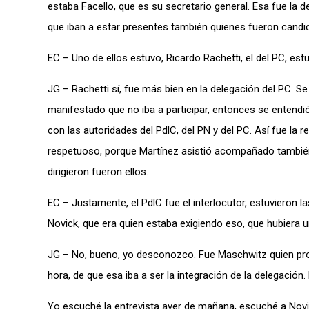
estaba Facello, que es su secretario general. Esa fue la
que iban a estar presentes también quienes fueron candid
EC – Uno de ellos estuvo, Ricardo Rachetti, el del PC, est
JG – Rachetti sí, fue más bien en la delegación del PC. S
manifestado que no iba a participar, entonces se entendi
con las autoridades del PdlC, del PN y del PC. Así fue l
respetuoso, porque Martínez asistió acompañado también 
dirigieron fueron ellos.
EC – Justamente, el PdlC fue el interlocutor, estuvieron 
Novick, que era quien estaba exigiendo eso, que hubiera 
JG – No, bueno, yo desconozco. Fue Maschwitz quien proces
hora, de que esa iba a ser la integración de la delegació
Yo escuché la entrevista ayer de mañana, escuché a Novick