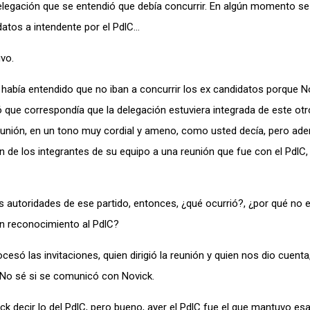
 delegación que se entendió que debía concurrir. En algún momento s
atos a intendente por el PdlC…
uvo.
e había entendido que no iban a concurrir los ex candidatos porque N
ó que correspondía que la delegación estuviera integrada de este ot
a reunión, en un tono muy cordial y ameno, como usted decía, pero a
de los integrantes de su equipo a una reunión que fue con el PdlC, 
las autoridades de ese partido, entonces, ¿qué ocurrió?, ¿por qué no 
un reconocimiento al PdlC?
ó las invitaciones, quien dirigió la reunión y quien nos dio cuenta,
n. No sé si se comunicó con Novick.
 decir lo del PdlC, pero bueno, ayer el PdlC fue el que mantuvo esa 