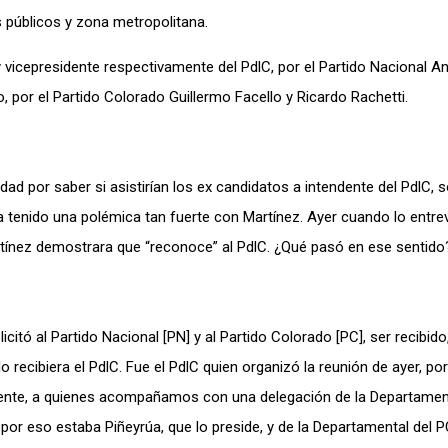
s públicos y zona metropolitana.
y vicepresidente respectivamente del PdlC, por el Partido Nacional An
, por el Partido Colorado Guillermo Facello y Ricardo Rachetti.
d por saber si asistirían los ex candidatos a intendente del PdlC, s
a tenido una polémica tan fuerte con Martínez. Ayer cuando lo entr
rtínez demostrara que “reconoce” al PdlC. ¿Qué pasó en ese sentido
citó al Partido Nacional [PN] y al Partido Colorado [PC], ser recibido
o recibiera el PdlC. Fue el PdlC quien organizó la reunión de ayer, po
sidente, a quienes acompañamos con una delegación de la Departament
 por eso estaba Piñeyrúa, que lo preside, y de la Departamental del P